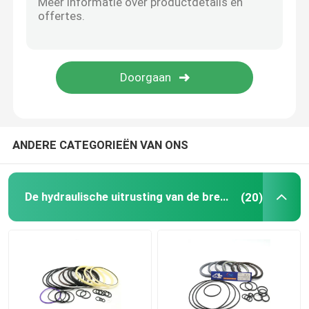
Hydraulische Bufferring
Hydraulische Slijtagering
Hydraulische Rubberverbinding
ANDERE CATEGORIEËN VAN ONS
O-ringsdoos
De hydraulische uitrusting van de brekerverbinding
(20)
De Delen van de hydraulische Pompmotor
De delen van graafwerktuigElectric
Graafwerktuig Spare Parts