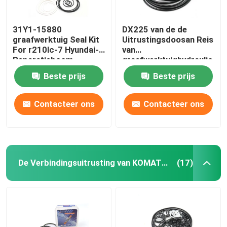
31Y1-15880
DX225 van de de
graafwerktuig Seal Kit
Uitrustingsdoosan Reis
For r210lc-7 Hyundai-
van
Reparatieboom
graafwerktuighydraulic
pump seal de
Beste prijs
Beste prijs
Uitrusting van de de
Motorverbinding
Contacteer ons
Contacteer ons
De Verbindingsuitrusting van KOMATSU
(17)