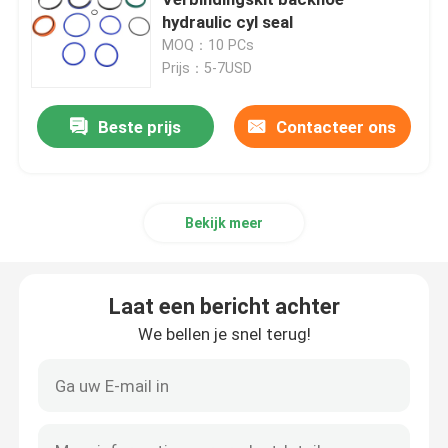
hydraulic cyl seal
MOQ：10 PCs
Graafwerktuig Seal Kit
Prijs：5-7USD
jcb verbindingsuitrusting
Beste prijs
Contacteer ons
De Verbindingsuitrusting van KOMATSU
Bekijk meer
Hydraulisch Rod Seal
Laat een bericht achter
Hydraulische Olieverbinding
We bellen je snel terug!
Hydraulische Stofverbinding
Hydraulische Zuigerverbinding