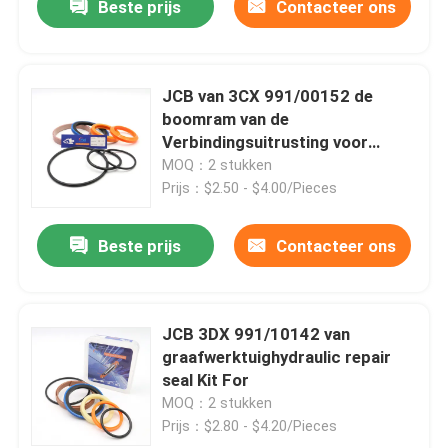
Beste prijs
Contacteer ons
JCB van 3CX 991/00152 de
boomram van de
Verbindingsuitrusting voor
Backhoe het Graafwerktuig van
MOQ：2 stukken
het Laderkruippakje
Prijs：$2.50 - $4.00/Pieces
Beste prijs
Contacteer ons
JCB 3DX 991/10142 van
graafwerktuighydraulic repair
seal Kit For
MOQ：2 stukken
Prijs：$2.80 - $4.20/Pieces