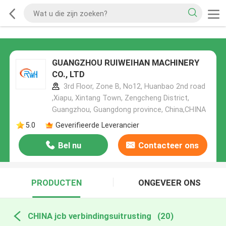
GUANGZHOU RUIWEIHAN MACHINERY
CO., LTD
3rd Floor, Zone B, No12, Huanbao 2nd road
,Xiapu, Xintang Town, Zengcheng District,
Guangzhou, Guangdong province, China,CHINA
5.0
Geverifieerde Leverancier
Bel nu
Contacteer ons
PRODUCTEN
ONGEVEER ONS
CHINA jcb verbindingsuitrusting
(20)