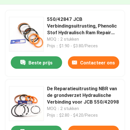
550/42847 JCB
Verbindingsuitrusting, Phenolic
Stof Hydraulisch Ram Repair
Kits van PTFE
MOQ：2 stukken
Prijs：$1.90 - $3.80/Pieces
Beste prijs
Contacteer ons
De Reparatieuitrusting NBR van
de grondverzet Hydraulische
Verbinding voor JCB 550/42098
MOQ：2 stukken
Prijs：$2.80 - $4.20/Pieces