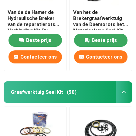
Van de de Hamer de
Van het de
Afdichtingsset voor lader
Hydraulische Breker
Brekergraafwerktuig
van de reparatierots
van de Daemorots het
Verbinding Kit Pu
Materiaal van Seal Kit
Rubber For Sb 81
PTFE voor DMB 140
Beste prijs
Beste prijs
Contacteer ons
Contacteer ons
Graafwerktuig Seal Kit
(58)