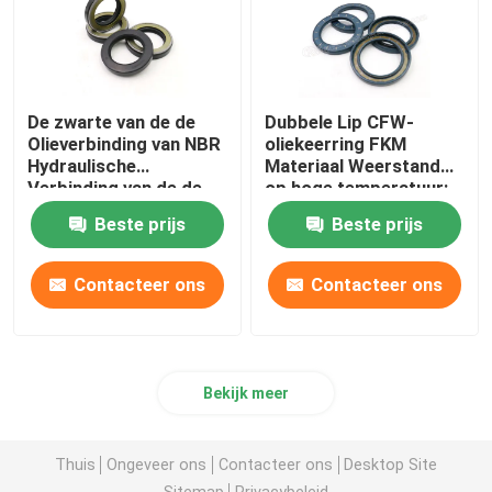
De zwarte van de de
Dubbele Lip CFW-
Olieverbinding van NBR
oliekeerring FKM
Hydraulische
Materiaal Weerstand
Verbinding van de de
op hoge temperatuur:
Hoge druk40mpa Tcn
Beste prijs
Beste prijs
Olie
Contacteer ons
Contacteer ons
Bekijk meer
Thuis
Ongeveer ons
Contacteer ons
Desktop Site
Sitemap
Privacybeleid