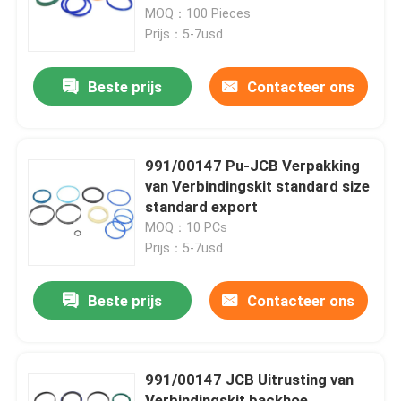
991/00147 voor Backhoe
MOQ：100 Pieces
Prijs：5-7usd
Ongeveer ons
Beste prijs
Contacteer ons
Fabrieksreis
Kwaliteitscontrole
991/00147 Pu-JCB Verpakking
van Verbindingskit standard size
standard export
Contacteer ons
MOQ：10 PCs
Prijs：5-7usd
Nieuws
Beste prijs
Contacteer ons
Gevallen
991/00147 JCB Uitrusting van
De hydraulische uitrusting van de brekerverbinding
Verbindingskit backhoe