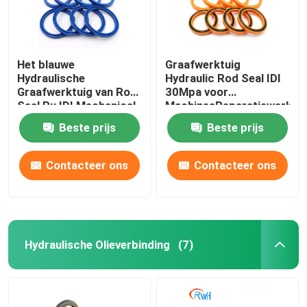
Het blauwe
Graafwerktuig
Hydraulische
Hydraulic Rod Seal IDI
Graafwerktuig van Rod
30Mpa voor
Seal Pu IDI Mechanical
MachinesReparatiewerkpl
Oil Seal For
Beste prijs
Beste prijs
Contacteer ons
Contacteer ons
Hydraulische Olieverbinding
(7)