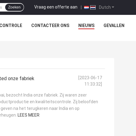
Vraag een offerte aan
|
Dutch
Zoeken
SCONTROLE
CONTACTEER ONS
NIEUWS
GEVALLEN
[2023-06-17
ted onze fabriek
11:33:32]
i, bezocht India onze fabriek. Zij waren zeer
ductproductie en kwaliteitscontrole. Zij beloofden
 geven na het terugkeren naar India en op
erheugen.
LEES MEER