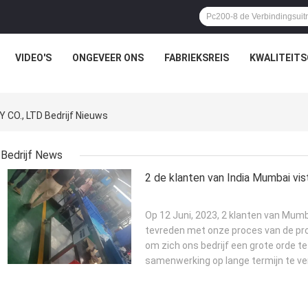
VIDEO'S
ONGEVEER ONS
FABRIEKSREIS
KWALITEIT
O., LTD Bedrijf Nieuws
Bedrijf News
2 de klanten van India Mumbai vis
Op 12 Juni, 2023, 2 klanten van Mumba
tevreden met onze proces van de pro
om zich ons bedrijf een grote orde te
samenwerking op lange termijn te v