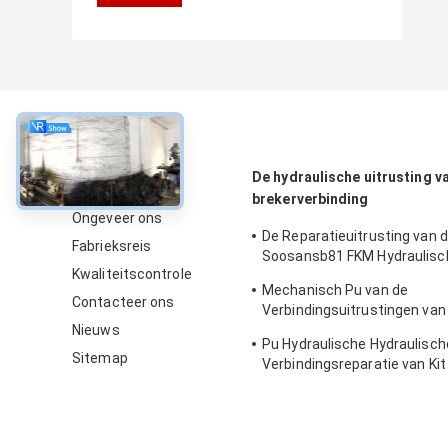
Over
De hydraulische uitrusting v
brekerverbinding
Ongeveer ons
De Reparatieuitrusting van 
Fabrieksreis
Soosansb81 FKM Hydraulisc
Kwaliteitscontrole
Verbinding voor Kruippakjeg
Mechanisch Pu van de
Contacteer ons
Verbindingsuitrustingen van
Nieuws
Brekerhamer Rubber voor S
Pu Hydraulische Hydraulisch
Sitemap
Verbindingsreparatie van Ki
SB50 van de Brekerverbindin