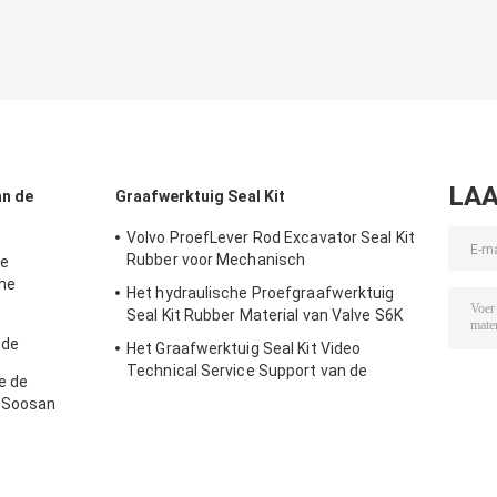
LAA
an de
Graafwerktuig Seal Kit
Volvo ProefLever Rod Excavator Seal Kit
Rubber voor Mechanisch
de
he
Het hydraulische Proefgraafwerktuig
raafwerktuig
Seal Kit Rubber Material van Valve S6K
 de
Het Graafwerktuig Seal Kit Video
ooan Sb81
Technical Service Support van de
e de
katten966d Reparatie
t Soosan
g