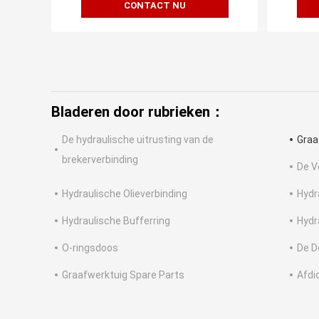
CONTACT NU
Bladeren door rubrieken：
De hydraulische uitrusting van de
Graa
brekerverbinding
De V
Hydraulische Olieverbinding
Hydr
Hydraulische Bufferring
Hydr
O-ringsdoos
De D
Graafwerktuig Spare Parts
Afdi