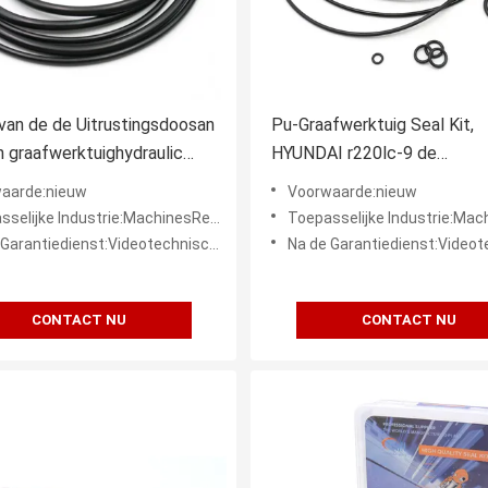
an de de Uitrustingsdoosan
Pu-Graafwerktuig Seal Kit,
n graafwerktuighydraulic
HYUNDAI r220lc-9 de
al de Uitrusting van de de
Verbindingsuitrusting van de
aarde:nieuw
Voorwaarde:nieuw
rbinding
Schommelingsmotor
rie:MachinesReparatiewerkplaatsen, Productieinstallatie, Kleinhandel, Bouwwerkzaamheden, Energie & Mijnb
Toepasselijke Industrie:MachinesReparatiewerkplaatsen, Productieinstallatie, Kleinhandel, Bouwwerk
tiedienst:Videotechnische ondersteuning, Onlineondersteuning
Na de Garantiedienst:Videotechnische ondersteuning, Onli
CONTACT NU
CONTACT NU