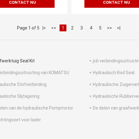
CONTACT NU
CONTACT NU
Page 1 of 5
|<
<<
1
2
3
4
5
>>
>|
fwerktuig Seal Kit
jcb verbindingsuitrusti
erbindingsuitrusting van KOMATSU
Hydraulisch Rod Seal
aulische Stofverbinding
Hydraulische Zuigerver
aulische Slijtagering
Hydraulische Rubberve
elen van de hydraulische Pompmotor
De delen van graafwerk
chtingsset voor lader