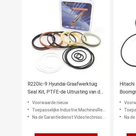
R220lc-9 Hyundai-Graafwerktuig
Hitachi
Seal Kit, PTFE-de Uitrusting van de
Boomgr
Cilinderboom
Cilinde
Voorwaarde:nieuw
Voorw
Garanti
Toepasselijke Industrie:MachinesReparatiewerkplaatsen, Productieinstallatie, Kleinhandel, Bouwwerkzaamheden, Energie & Mijnb
Toepasselijke Indust
Na de Garantiedienst:Videotechnische ondersteuning, Onlineondersteuning
Na de Garan