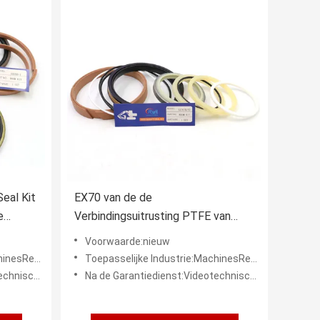
eal Kit
EX70 van de de
e
Verbindingsuitrusting PTFE van
i
reparatiehitachi Uitrustingen van de
Voorwaarde:nieuw
de Cilinderverbinding de
zaamheden, Energie & Mijnb
Toepasselijke Industrie:MachinesReparatiewerkplaatsen, Productieinstallatie, Kleinhandel, Bouwwerkzaamheden, Energie & Mijnb
Hydraulische
neondersteuning
Na de Garantiedienst:Videotechnische ondersteuning, Onlineondersteuning