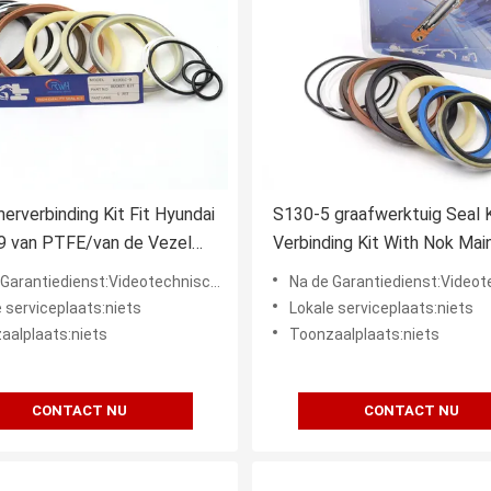
rverbinding Kit Fit Hyundai
S130-5 graafwerktuig Seal K
9 van PTFE/van de Vezel
Verbinding Kit With Nok Mai
rktuig
van de Emmercilinder
tiedienst:Videotechnische ondersteuning, Onlineondersteuning
Na de Garantiedienst:Videotechnische ondersteuning, Onli
 serviceplaats:niets
Lokale serviceplaats:niets
aalplaats:niets
Toonzaalplaats:niets
CONTACT NU
CONTACT NU