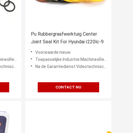
Pu Rubbergraafwerktuig Center
Joint Seal Kit For Hyundai r220lc-9
Voorwaarde:nieuw
zaamheden, Energie & Mijnb
Toepasselijke Industrie:MachinesReparatiewerkplaatsen, Productieinstallatie, Kleinhandel, Bouwwerkzaamheden, Energie & Mijnb
neondersteuning
Na de Garantiedienst:Videotechnische ondersteuning, Onlineondersteuning
CONTACT NU