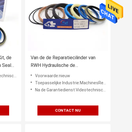
it, de
Van de de Reparatiecilinder van
n Seal
RWH Hydraulische de
Boomverbinding Kit For Excavator
neondersteuning
Voorwaarde:nieuw
s130-5
Toepasselijke Industrie:MachinesReparatiewerkplaatsen, Productieinstallatie, Kleinhandel, Bouwwerkzaamheden, Energie & Mijnb
Na de Garantiedienst:Videotechnische ondersteuning, Onlineondersteuning
CONTACT NU