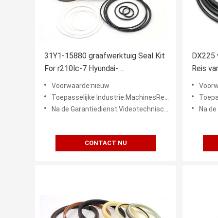
31Y1-15880 graafwerktuig Seal Kit
DX225 v
For r210lc-7 Hyundai-
Reis va
Reparatieboom
pump se
Voorwaarde:nieuw
Voorw
Motorve
Toepasselijke Industrie:MachinesReparatiewerkplaatsen, Productieinstallatie, Kleinhandel, Bouwwerkzaamheden, Energie & Mijnb
Toepasselijke Indust
Na de Garantiedienst:Videotechnische ondersteuning, Onlineondersteuning
Na de Garan
CONTACT NU