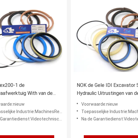
 ex200-1 de
NOK de Gele IDI Excavator S
aafwerktuig With van de
Hydraulic Uitrustingen van d
rverbinding 3 Maanden
Cilinderreparatie voor Hitach
aarde:nieuw
Voorwaarde:nieuw
e
ex200-1
rie:MachinesReparatiewerkplaatsen, Productieinstallatie, Kleinhandel, Bouwwerkzaamheden, Energie & Mijnb
Toepasselijke Industrie:MachinesReparatiewerkplaatsen, Productieinstallatie, Kleinhandel, Bouwwerk
tiedienst:Videotechnische ondersteuning, Onlineondersteuning
Na de Garantiedienst:Videotechnische ondersteuning, Onli