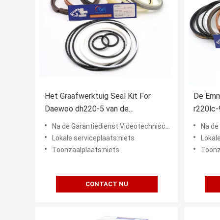
Het Graafwerktuig Seal Kit For
De Emme
Daewoo dh220-5 van de
r220lc-
emmerreparatie Cilinder
Graafwe
Na de Garantiedienst:Videotechnische ondersteuning, Onlineondersteuning
Na de Garan
Lokale serviceplaats:niets
Lokale
Toonzaalplaats:niets
Toonz
CONTACT NU