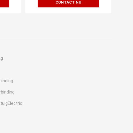
CONTACT NU
ng
binding
rbinding
tuigElectric