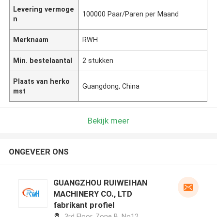
Levering vermoge
100000 Paar/Paren per Maand
n
Merknaam
RWH
Min. bestelaantal
2 stukken
Plaats van herko
Guangdong, China
mst
Bekijk meer
ONGEVEER ONS
GUANGZHOU RUIWEIHAN
MACHINERY CO., LTD
fabrikant profiel
3rd Floor, Zone B, No12,