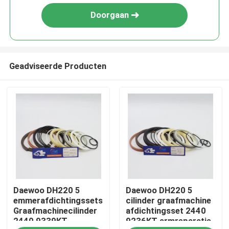
Doorgaan
Geadviseerde Producten
Huis
Daewoo DH220 5
Daewoo DH220 5
Producten
emmerafdichtingssets
cilinder graafmachine
Graafmachinecilinder
afdichtingsset 2440
2440 9339KT
9236KT armreparatie
Video's