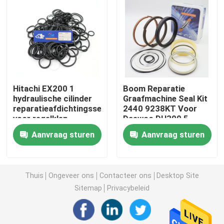
Graafwerktuig Seal Kit
jcb verbindingsuitrusting
Hitachi EX200 1
Boom Reparatie
De Verbindingsuitrusting van KOMATSU
hydraulische cilinder
Graafmachine Seal Kit
reparatieafdichtingsset
2440 9238KT Voor
voor regelklep
Daewoo DH300 5
Hydraulisch Rod Seal
graafmachine
DH300 7
Aanvraag sturen
Aanvraag sturen
Hydraulische Olieverbinding
Thuis
Ongeveer ons
Contacteer ons
Desktop Site
Hydraulische Stofverbinding
Sitemap
Privacybeleid
Hydraulische Zuigerverbinding