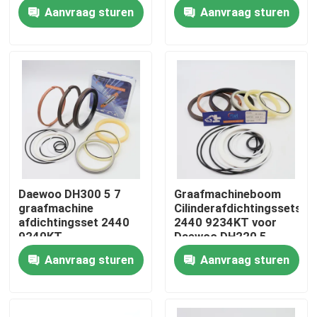
Aanvraag sturen
Aanvraag sturen
Ongeveer ons
Fabrieksreis
Kwaliteitscontrole
Contacteer ons
Daewoo DH300 5 7
Graafmachineboom
graafmachine
Cilinderafdichtingssets
Nieuws
afdichtingsset 2440
2440 9234KT voor
9240KT
Daewoo DH220 5
cilinderarmreparatie
Aanvraag sturen
Aanvraag sturen
Gevallen
De hydraulische uitrusting van de brekerverbinding