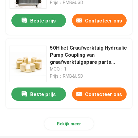
Prijs：RMB&USD
Beste prijs
Contacteer ons
50H het Graafwerktuig Hydraulic
Pump Coupling van
graafwerktuigspare parts
plastic
MOQ：1
Prijs：RMB&USD
Beste prijs
Contacteer ons
Huis
Producten
Bekijk meer
Video's