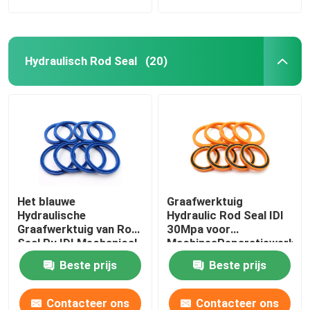
Hydraulisch Rod Seal
(20)
Het blauwe
Graafwerktuig
Hydraulische
Hydraulic Rod Seal IDI
Graafwerktuig van Rod
30Mpa voor
Seal Pu IDI Mechanical
MachinesReparatiewerkpl
Oil Seal For
Beste prijs
Beste prijs
Contacteer ons
Contacteer ons