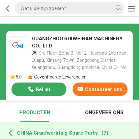
GUANGZHOU RUIWEIHAN MACHINERY
CO., LTD
3rd Floor, Zone B, No12, Huanbao 2nd road
,Xiapu, Xintang Town, Zengcheng District,
Guangzhou, Guangdong province, China,CHINA
5.0
Geverifieerde Leverancier
Bel nu
Contacteer ons
PRODUCTEN
ONGEVEER ONS
CHINA Graafwerktuig Spare Parts
(7)