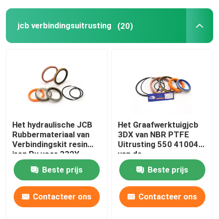
Afdichtingsset voor lader
jcb verbindingsuitrusting
(20)
Het hydraulische JCB
Het Graafwerktuigjcb
Rubbermateriaal van
3DX van NBR PTFE
Verbindingskit resin
Uitrusting 550 41004
iron Pu voor 332Y-
van de
5599
Stabilisatorverbinding
Beste prijs
Beste prijs
Contacteer ons
Contacteer ons