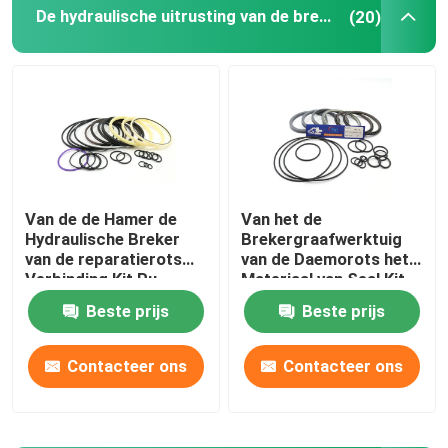
De hydraulische uitrusting van de brekerverbinding
(20)
Graafwerktuig Seal Kit
jcb verbindingsuitrusting
De Verbindingsuitrusting van KOMATSU
Van de de Hamer de
Van het de
Hydraulische Breker
Brekergraafwerktuig
Hydraulisch Rod Seal
van de reparatierots
van de Daemorots het
Verbinding Kit Pu
Materiaal van Seal Kit
Rubber For Sb 81
PTFE voor DMB 140
Hydraulische Olieverbinding
Beste prijs
Beste prijs
Contacteer ons
Contacteer ons
Hydraulische Stofverbinding
Hydraulische Zuigerverbinding