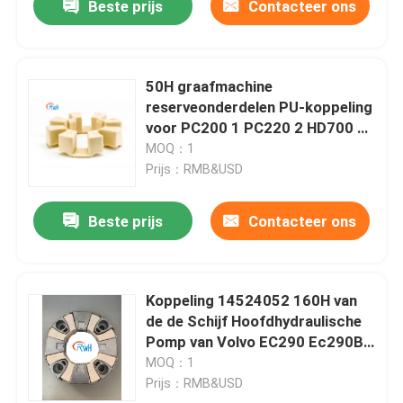
Beste prijs
Contacteer ons
50H graafmachine
reserveonderdelen PU-koppeling
voor PC200 1 PC220 2 HD700 1
HD800 5
MOQ：1
Prijs：RMB&USD
Beste prijs
Contacteer ons
Koppeling 14524052 160H van
de de Schijf Hoofdhydraulische
Pomp van Volvo EC290 Ec290B
Hardy
MOQ：1
Prijs：RMB&USD