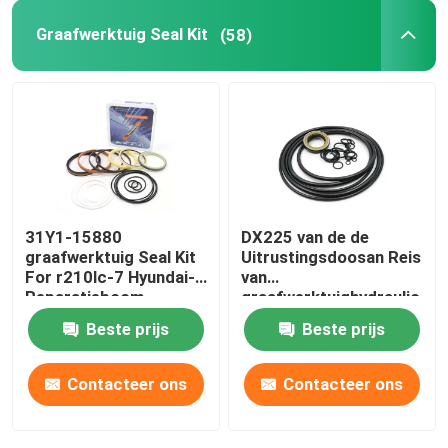
Graafwerktuig Seal Kit
(58)
Hydraulische Bufferring
Hydraulische Slijtagering
Hydraulische Rubberverbinding
31Y1-15880
DX225 van de de
O-ringsdoos
graafwerktuig Seal Kit
Uitrustingsdoosan Reis
For r210lc-7 Hyundai-
van
Reparatieboom
graafwerktuighydraulic
De Delen van de hydraulische Pompmotor
pump seal de
Beste prijs
Beste prijs
Uitrusting van de de
Motorverbinding
De delen van graafwerktuigElectric
Contacteer ons
Contacteer ons
Graafwerktuig Spare Parts