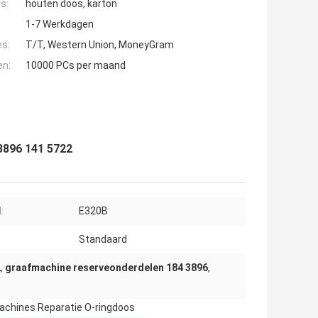
s:
houten doos, karton
1-7 Werkdagen
es:
T/T, Western Union, MoneyGram
en:
10000 PCs per maand
3896 141 5722
:
E320B
Standaard
2
,
graafmachine reserveonderdelen 184 3896
,
Machines Reparatie O-ringdoos