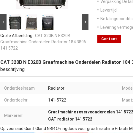
Verpakking Detail
Levertijd:
Betalingsconditi
Levering vermog
Grote Afbeelding :
CAT 320B N E320B
Contact
Graafmachine Onderdelen Radiator 184 3896
141 5722
CAT 320B N E320B Graafmachine Onderdelen Radiator 184 
beschrijving
Onderdeelnaam:
Radiator
Model
Onderdeelnr:
141-5722
Maat:
Graafmachine reserveonderdelen 141 572
Markeren:
CAT radiator 141 5722
Op voorraad Giant Gland NBR O-ringdoos voor graafmachine Hitachi 