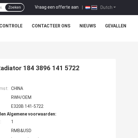
Vraag een offerte aan
|
Dutch
Zoeken
SCONTROLE
CONTACTEER ONS
NIEUWS
GEVALLEN
adiator 184 3896 141 5722
mst:
CHINA
RWH/OEM
E320B 141-5722
den Algemene voorwaarden:
:
1
RMB&USD