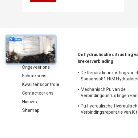
Over
De hydraulische uitrusting v
brekerverbinding
Ongeveer ons
De Reparatieuitrusting van 
Fabrieksreis
Soosansb81 FKM Hydraulisc
Kwaliteitscontrole
Verbinding voor Kruippakjeg
Mechanisch Pu van de
Contacteer ons
Verbindingsuitrustingen van
Nieuws
Brekerhamer Rubber voor S
Pu Hydraulische Hydraulisch
Sitemap
Verbindingsreparatie van Ki
SB50 van de Brekerverbindin