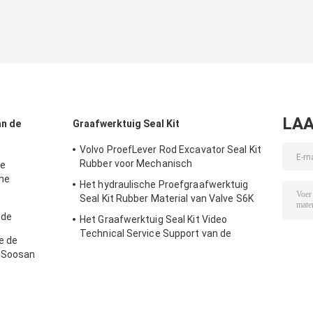
LAA
an de
Graafwerktuig Seal Kit
Volvo ProefLever Rod Excavator Seal Kit
Rubber voor Mechanisch
de
he
Het hydraulische Proefgraafwerktuig
raafwerktuig
Seal Kit Rubber Material van Valve S6K
 de
Het Graafwerktuig Seal Kit Video
ooan Sb81
Technical Service Support van de
e de
katten966d Reparatie
t Soosan
g