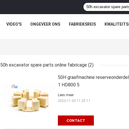
VIDEO'S
ONGEVEER ONS
FABRIEKSREIS
KWALITEIT
50h excavator spare parts online fabricage
(2)
50H graafmachine reserveonderde
1 HD800 5
Lees meer
2022-11-30 11:25:11
CONTACT