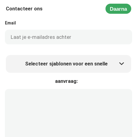
Contacteer ons
Daarna
Email
Selecteer sjablonen voor een snelle
Product prijs
Min.order quantity
aanvraag:
Vraag een staal aan
Meer details