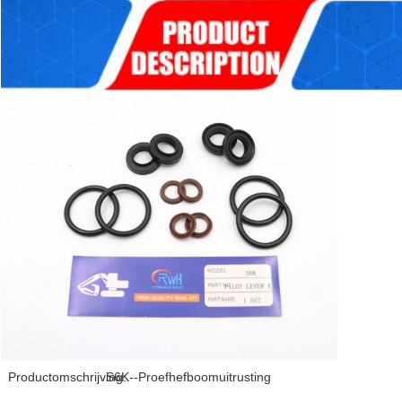
Productomschrijving:
S6K--Proefhefboomuitrusting