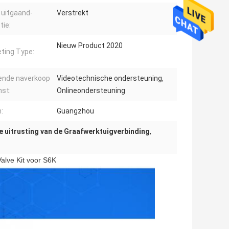
 uitgaand-
Verstrekt
tie:
Nieuw Product 2020
ting Type:
ende naverkoop
Videotechnische ondersteuning,
nst:
Onlineondersteuning
:
Guangzhou
e uitrusting van de Graafwerktuigverbinding
,
Valve Kit voor S6K