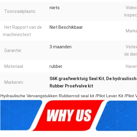
niets
Video
Toonzaalplaats:
inspec
Het Rapport van de
Niet Beschikbaar
Marke
machinestest:
3 maanden
Verle
Garantie:
de die
Materiaal:
rubber
Haven
S6K graafwerktuig Seal Kit
,
De hydraulisch
Markeren:
Rubber Proefvalve kit
Hydraulische Vervangstukken Rubberrod seal kit /Pilot Lever Kit /Pilot 