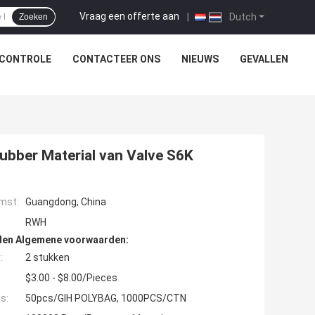
Vraag een offerte aan
|
Dutch
Zoeken
SCONTROLE
CONTACTEER ONS
NIEUWS
GEVALLEN
Rubber Material van Valve S6K
mst:
Guangdong, China
RWH
den Algemene voorwaarden:
:
2 stukken
$3.00 - $8.00/Pieces
s:
50pcs/GIH POLYBAG, 1000PCS/CTN