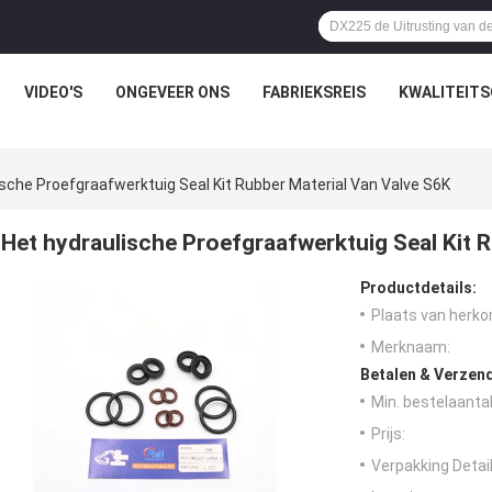
VIDEO'S
ONGEVEER ONS
FABRIEKSREIS
KWALITEIT
ische Proefgraafwerktuig Seal Kit Rubber Material Van Valve S6K
Het hydraulische Proefgraafwerktuig Seal Kit 
Productdetails:
Plaats van herko
Merknaam:
Betalen & Verzen
Min. bestelaantal
Prijs:
Verpakking Detail