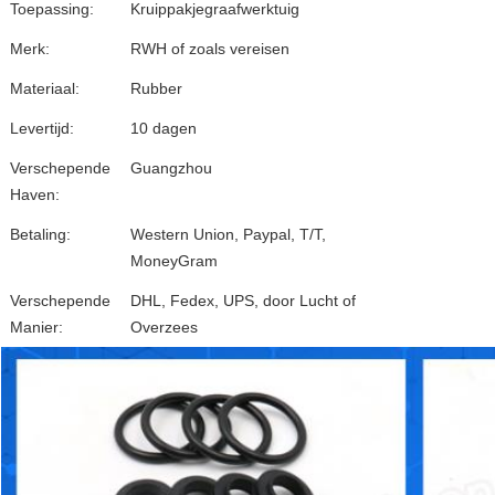
Toepassing:
Kruippakjegraafwerktuig
Merk:
RWH of zoals vereisen
Materiaal:
Rubber
Levertijd:
10 dagen
Verschepende
Guangzhou
Haven:
Betaling:
Western Union, Paypal, T/T,
MoneyGram
Verschepende
DHL, Fedex, UPS, door Lucht of
Manier:
Overzees