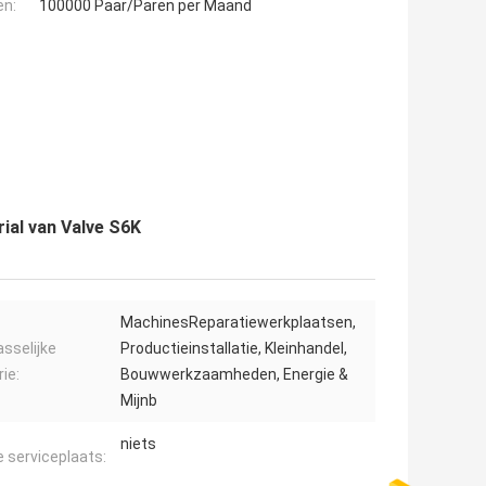
en:
100000 Paar/Paren per Maand
ial van Valve S6K
MachinesReparatiewerkplaatsen,
sselijke
Productieinstallatie, Kleinhandel,
ie:
Bouwwerkzaamheden, Energie &
Mijnb
niets
e serviceplaats: