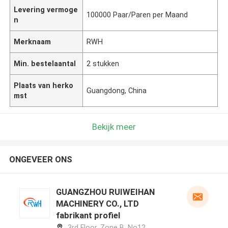
Levering vermoge
100000 Paar/Paren per Maand
n
Merknaam
RWH
Min. bestelaantal
2 stukken
Plaats van herko
Guangdong, China
mst
Bekijk meer
ONGEVEER ONS
GUANGZHOU RUIWEIHAN
MACHINERY CO., LTD
fabrikant profiel
3rd Floor, Zone B, No12,