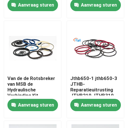
voor
Pu
Aanvraag sturen
Aanvraag sturen
Kruippakjegraafwerktuig
Ongeveer ons
Fabrieksreis
Kwaliteitscontrole
Contacteer ons
Van de de Rotsbreker
Jthb650-1 jthb650-3
van MSB de
JTHB-
Nieuws
Hydraulische
Reparatieuitrusting
Verbinding Kit
JTHB210 JTHB310
Hammer Msb 250
JTHB350 JTHB450
Aanvraag sturen
Aanvraag sturen
Gevallen
Hydraulische de
JTHB650 voor
Verbindingsuitrusting
Graafwerktuig Spare
van de Cilinderzuiger
Parts
De hydraulische uitrusting van de brekerverbinding