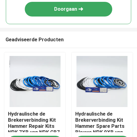
Doorgaan
Geadviseerde Producten
Huis
Hydraulische de
Hydraulische de
Producten
Brekerverbinding Kit
Brekerverbinding Kit
Hammer Repair Kits
Hammer Spare Parts
NPK 7XB van NPK GB7
Blauwe NPK 9XB van
Video's