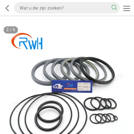
2
/
6