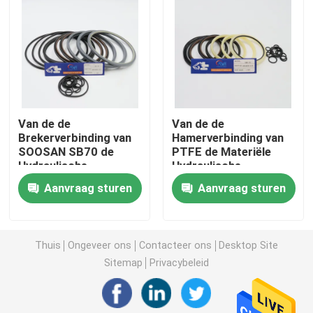
Graafwerktuig Seal Kit
jcb verbindingsuitrusting
Van de de
Van de de
De Verbindingsuitrusting van KOMATSU
Brekerverbinding van
Hamerverbinding van
SOOSAN SB70 de
PTFE de Materiële
Hydraulische
Hydraulische
Hydraulisch Rod Seal
Uitrusting L0X003
Uitrusting van de de
Aanvraag sturen
Aanvraag sturen
L01011 sb70ts-p
Rotsbreker van Kit For
SB70TSP SQ70
Damo DMB 70
Hydraulische Olieverbinding
sb70tr-F SB70TRF
Thuis
Ongeveer ons
Contacteer ons
Desktop Site
Hydraulische Stofverbinding
Sitemap
Privacybeleid
Hydraulische Zuigerverbinding