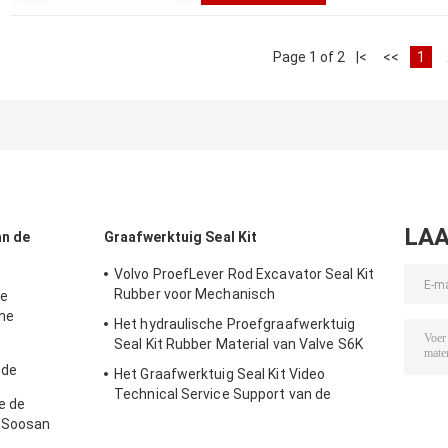
Page 1 of 2
|<
<<
1
LAA
an de
Graafwerktuig Seal Kit
Volvo ProefLever Rod Excavator Seal Kit
Rubber voor Mechanisch
de
he
Het hydraulische Proefgraafwerktuig
raafwerktuig
Seal Kit Rubber Material van Valve S6K
 de
Het Graafwerktuig Seal Kit Video
ooan Sb81
Technical Service Support van de
e de
katten966d Reparatie
t Soosan
g