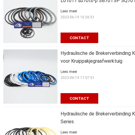
L01011 sb70ts-p SB70TSP SQ70 
Lees meer
2023-06-19 16:56:51
CONTACT
Hydraulische de Brekerverbinding
voor Kruippakjegraafwerktuig
Lees meer
2023-06-19 17:07:51
CONTACT
Hydraulische de Brekerverbinding 
Series
Lees meer