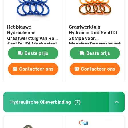
Het blauwe
Graafwerktuig
Hydraulische
Hydraulic Rod Seal IDI
Graafwerktuig van Rod
30Mpa voor
Seal Pu IDI Mechanical
MachinesReparatiewerkpl
Oil Seal For
Beste prijs
Beste prijs
Contacteer ons
Contacteer ons
Hydraulische Olieverbinding
(7)