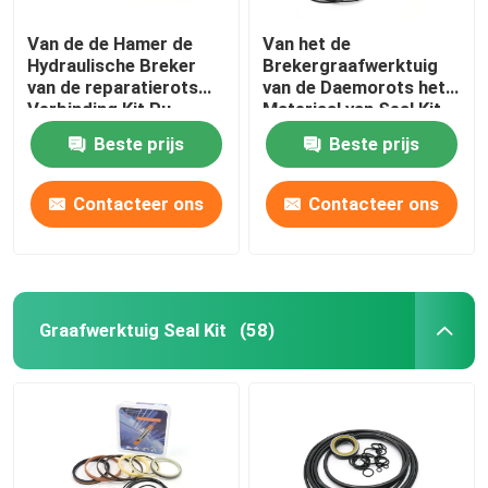
Van de de Hamer de
Van het de
Afdichtingsset voor lader
Hydraulische Breker
Brekergraafwerktuig
van de reparatierots
van de Daemorots het
Verbinding Kit Pu
Materiaal van Seal Kit
Rubber For Sb 81
PTFE voor DMB 140
Beste prijs
Beste prijs
Contacteer ons
Contacteer ons
Graafwerktuig Seal Kit
(58)