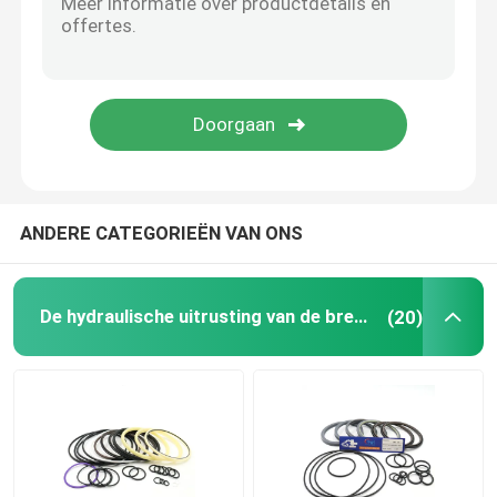
Hydraulische Bufferring
Hydraulische Slijtagering
Hydraulische Rubberverbinding
ANDERE CATEGORIEËN VAN ONS
O-ringsdoos
De hydraulische uitrusting van de brekerverbinding
(20)
De Delen van de hydraulische Pompmotor
De delen van graafwerktuigElectric
Graafwerktuig Spare Parts