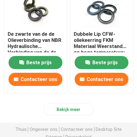
De zwarte van de de
Dubbele Lip CFW-
Olieverbinding van NBR
oliekeerring FKM
Hydraulische
Materiaal Weerstand
Verbinding van de de
op hoge temperatuur:
Hoge druk40mpa Tcn
Beste prijs
Beste prijs
Olie
Contacteer ons
Contacteer ons
Bekijk meer
Thuis
Ongeveer ons
Contacteer ons
Desktop Site
Sitemap
Privacybeleid