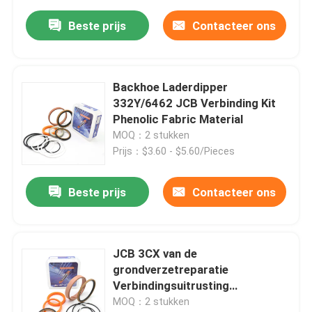
Beste prijs
Contacteer ons
Backhoe Laderdipper
332Y/6462 JCB Verbinding Kit
Phenolic Fabric Material
MOQ：2 stukken
Prijs：$3.60 - $5.60/Pieces
Beste prijs
Contacteer ons
JCB 3CX van de
grondverzetreparatie
Verbindingsuitrusting
550/40999 3DX-Jcb O Ring Kit
MOQ：2 stukken