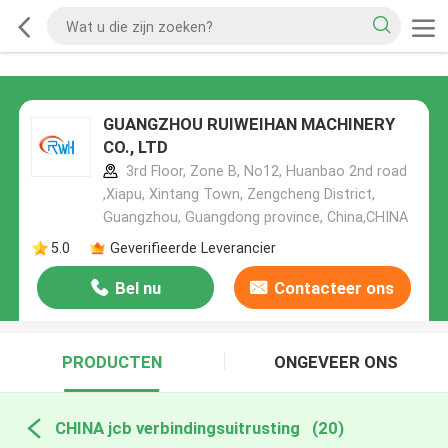
GUANGZHOU RUIWEIHAN MACHINERY
CO., LTD
3rd Floor, Zone B, No12, Huanbao 2nd road
,Xiapu, Xintang Town, Zengcheng District,
Guangzhou, Guangdong province, China,CHINA
5.0
Geverifieerde Leverancier
Bel nu
Contacteer ons
PRODUCTEN
ONGEVEER ONS
CHINA jcb verbindingsuitrusting
(20)