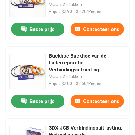
hydraulic pump
MOQ：2 stukken
Prijs：$2.90 - $4.20/Pieces
Ongeveer ons
Beste prijs
Contacteer ons
Fabrieksreis
Kwaliteitscontrole
Backhoe Backhoe van de
Laderreparatie
Verbindingsuitrusting
Contacteer ons
550/41004 Gele DKBI voor JCB
MOQ：2 stukken
Prijs：$2.00 - $3.50/Pieces
Nieuws
Beste prijs
Contacteer ons
Gevallen
3DX JCB Verbindingsuitrusting,
De hydraulische uitrusting van de brekerverbinding
Hydraulische de