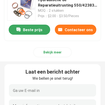
Reparatieuitrusting 550/42383
van de Leidingscilinder met VAY
MOQ：2 stukken
Graafwerktuig Seal Kit
Prijs：$2.00 - $3.50/Pieces
jcb verbindingsuitrusting
Beste prijs
Contacteer ons
De Verbindingsuitrusting van KOMATSU
Bekijk meer
Hydraulisch Rod Seal
Laat een bericht achter
Hydraulische Olieverbinding
We bellen je snel terug!
Hydraulische Stofverbinding
Hydraulische Zuigerverbinding