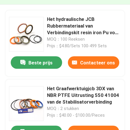
Het hydraulische JCB
Rubbermateriaal van
Verbindingskit resin iron Pu voor
332Y-5599
MOQ：100 Reeksen
Prijs：$4.80/Sets 100-499 Sets
Beste prijs
Contacteer ons
Het Graafwerktuigjcb 3DX van
NBR PTFE Uitrusting 550 41004
van de Stabilisatorverbinding
MOQ：2 stukken
Prijs：$40.00 - $100.00/Pieces