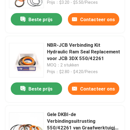
Prijs：$3.20 - $5.50/Pieces
Beste prijs
Contacteer ons
NBR-JCB Verbinding Kit
Hydraulic Ram Seal Replacement
voor JCB 3DX 550/42261
MOQ：2 stukken
Prijs：$2.80 - $4.20/Pieces
Beste prijs
Contacteer ons
Huis
Producten
Gele DKBI-de
Verbindingsuitrusting
550/42261 van Graafwerktuigjcb
Video's