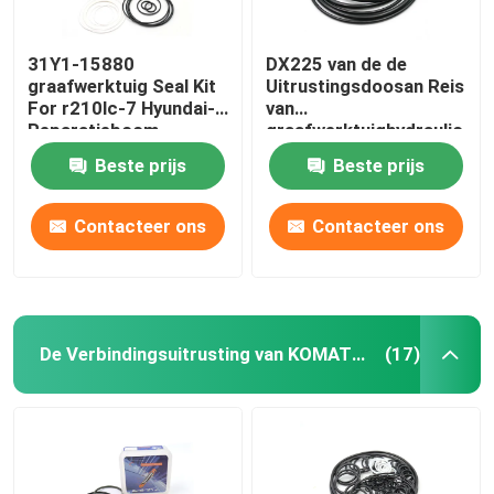
31Y1-15880
DX225 van de de
graafwerktuig Seal Kit
Uitrustingsdoosan Reis
For r210lc-7 Hyundai-
van
Reparatieboom
graafwerktuighydraulic
pump seal de
Beste prijs
Beste prijs
Uitrusting van de de
Motorverbinding
Contacteer ons
Contacteer ons
De Verbindingsuitrusting van KOMATSU
(17)