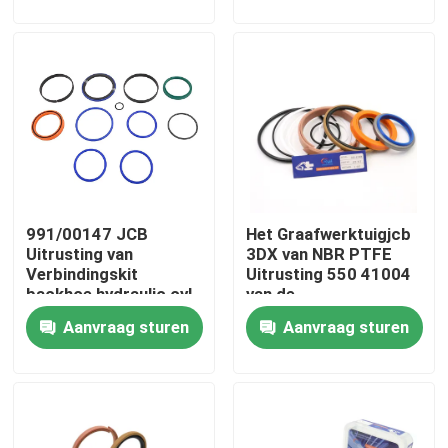
Ongeveer ons
Fabrieksreis
Kwaliteitscontrole
991/00147 JCB
Het Graafwerktuigjcb
Contacteer ons
Uitrusting van
3DX van NBR PTFE
Verbindingskit
Uitrusting 550 41004
backhoe hydraulic cyl
van de
Nieuws
seal
Stabilisatorverbinding
Aanvraag sturen
Aanvraag sturen
Gevallen
De hydraulische uitrusting van de brekerverbinding