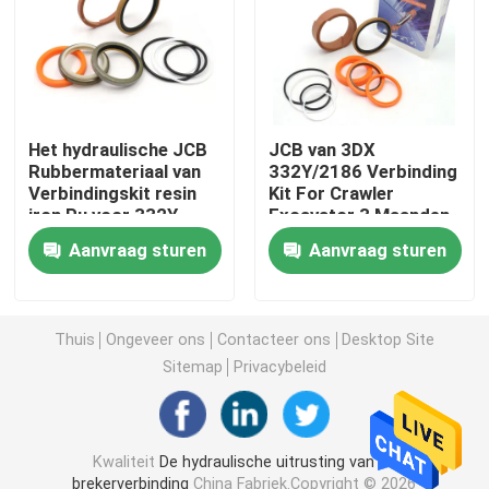
Graafwerktuig Seal Kit
jcb verbindingsuitrusting
Het hydraulische JCB
JCB van 3DX
Rubbermateriaal van
332Y/2186 Verbinding
Verbindingskit resin
Kit For Crawler
De Verbindingsuitrusting van KOMATSU
iron Pu voor 332Y-
Excavator 3 Maanden
5599
Garantie
Aanvraag sturen
Aanvraag sturen
Hydraulisch Rod Seal
Hydraulische Olieverbinding
Thuis
Ongeveer ons
Contacteer ons
Desktop Site
Sitemap
Privacybeleid
Hydraulische Stofverbinding
Kwaliteit
De hydraulische uitrusting van de
Hydraulische Zuigerverbinding
brekerverbinding
China Fabriek.Copyright © 2026