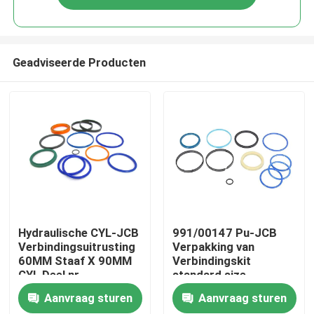
Geadviseerde Producten
Huis
Hydraulische CYL-JCB
991/00147 Pu-JCB
Verbindingsuitrusting
Verpakking van
60MM Staaf X 90MM
Verbindingskit
Producten
CYL Deel nr
standard size
991/00147 voor
standard export
Aanvraag sturen
Aanvraag sturen
Backhoe
Video's