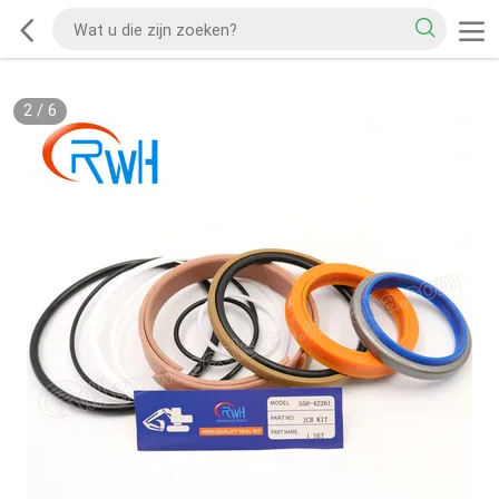
2
/
6