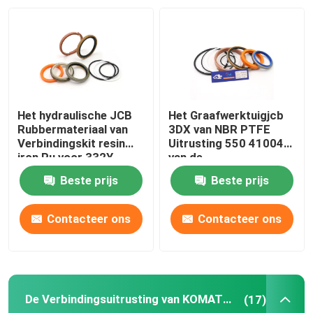
Ongeveer ons
Fabrieksreis
Het hydraulische JCB
Het Graafwerktuigjcb
Kwaliteitscontrole
Rubbermateriaal van
3DX van NBR PTFE
Verbindingskit resin
Uitrusting 550 41004
iron Pu voor 332Y-
van de
5599
Stabilisatorverbinding
Contacteer ons
Beste prijs
Beste prijs
Nieuws
Contacteer ons
Contacteer ons
Gevallen
De Verbindingsuitrusting van KOMATSU
(17)
De hydraulische uitrusting van de brekerverbinding