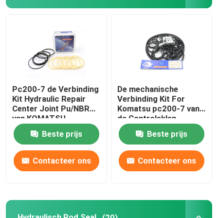
Graafwerktuig Seal Kit
jcb verbindingsuitrusting
De Verbindingsuitrusting van KOMATSU
Pc200-7 de Verbinding
De mechanische
Kit Hydraulic Repair
Verbinding Kit For
Center Joint Pu/NBR
Komatsu pc200-7 van
Hydraulisch Rod Seal
van KOMATSU
de Controleklep
Graafwerktuig
Beste prijs
Beste prijs
Hydraulische Olieverbinding
Contacteer ons
Contacteer ons
Hydraulische Stofverbinding
Hydraulische Zuigerverbinding
Hydraulisch Rod Seal
(20)