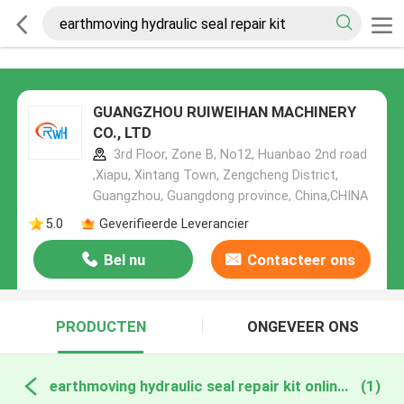
GUANGZHOU RUIWEIHAN MACHINERY
CO., LTD
3rd Floor, Zone B, No12, Huanbao 2nd road
,Xiapu, Xintang Town, Zengcheng District,
Guangzhou, Guangdong province, China,CHINA
5.0
Geverifieerde Leverancier
Bel nu
Contacteer ons
PRODUCTEN
ONGEVEER ONS
earthmoving hydraulic seal repair kit online fabricage
(1)