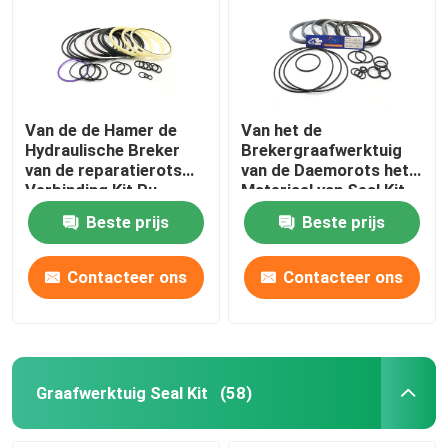
Van de de Hamer de
Van het de
Hydraulische Breker
Brekergraafwerktuig
van de reparatierots
van de Daemorots het
Verbinding Kit Pu
Materiaal van Seal Kit
Rubber For Sb 81
PTFE voor DMB 140
Beste prijs
Beste prijs
Contacteer ons
Contacteer ons
Graafwerktuig Seal Kit
(58)