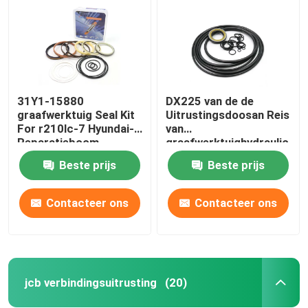
31Y1-15880
DX225 van de de
graafwerktuig Seal Kit
Uitrustingsdoosan Reis
For r210lc-7 Hyundai-
van
Reparatieboom
graafwerktuighydraulic
pump seal de
Beste prijs
Beste prijs
Uitrusting van de de
Motorverbinding
Contacteer ons
Contacteer ons
Huis
Producten
jcb verbindingsuitrusting
(20)
Video's