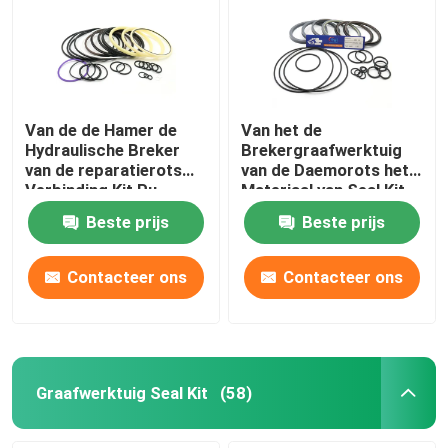
Van de de Hamer de
Van het de
Hydraulische Breker
Brekergraafwerktuig
van de reparatierots
van de Daemorots het
Verbinding Kit Pu
Materiaal van Seal Kit
Rubber For Sb 81
PTFE voor DMB 140
Beste prijs
Beste prijs
Contacteer ons
Contacteer ons
Graafwerktuig Seal Kit
(58)