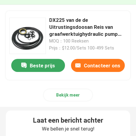
DX225 van de de
Uitrustingsdoosan Reis van
graafwerktuighydraulic pump
seal de Uitrusting van de de
MOQ：100 Reeksen
Motorverbinding
Prijs：$12.00/Sets 100-499 Sets
Beste prijs
Contacteer ons
Bekijk meer
Laat een bericht achter
We bellen je snel terug!