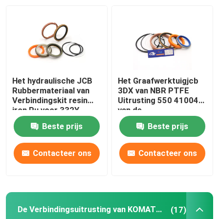
Ongeveer ons
Fabrieksreis
Het hydraulische JCB
Het Graafwerktuigjcb
Kwaliteitscontrole
Rubbermateriaal van
3DX van NBR PTFE
Verbindingskit resin
Uitrusting 550 41004
iron Pu voor 332Y-
van de
5599
Stabilisatorverbinding
Contacteer ons
Beste prijs
Beste prijs
Nieuws
Contacteer ons
Contacteer ons
Gevallen
De Verbindingsuitrusting van KOMATSU
(17)
De hydraulische uitrusting van de brekerverbinding