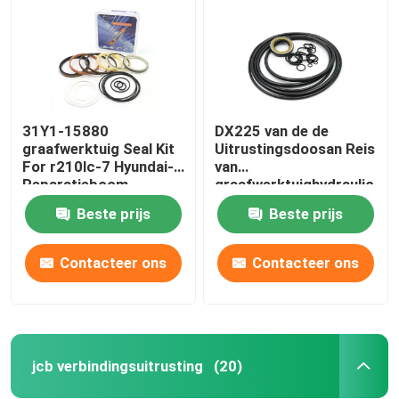
31Y1-15880
DX225 van de de
graafwerktuig Seal Kit
Uitrustingsdoosan Reis
For r210lc-7 Hyundai-
van
Reparatieboom
graafwerktuighydraulic
pump seal de
Beste prijs
Beste prijs
Uitrusting van de de
Motorverbinding
Contacteer ons
Contacteer ons
Huis
Producten
jcb verbindingsuitrusting
(20)
Video's