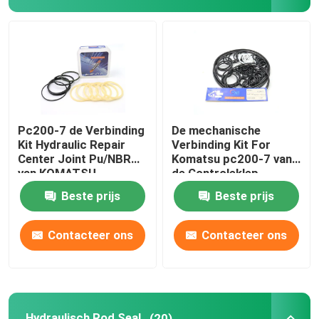
Graafwerktuig Seal Kit
jcb verbindingsuitrusting
De Verbindingsuitrusting van KOMATSU
Pc200-7 de Verbinding
De mechanische
Kit Hydraulic Repair
Verbinding Kit For
Center Joint Pu/NBR
Komatsu pc200-7 van
Hydraulisch Rod Seal
van KOMATSU
de Controleklep
Graafwerktuig
Beste prijs
Beste prijs
Hydraulische Olieverbinding
Contacteer ons
Contacteer ons
Hydraulische Stofverbinding
Hydraulische Zuigerverbinding
Hydraulisch Rod Seal
(20)