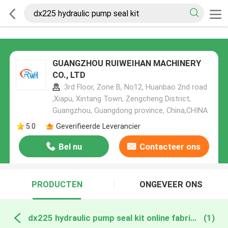
GUANGZHOU RUIWEIHAN MACHINERY
CO., LTD
3rd Floor, Zone B, No12, Huanbao 2nd road
,Xiapu, Xintang Town, Zengcheng District,
Guangzhou, Guangdong province, China,CHINA
5.0
Geverifieerde Leverancier
Bel nu
Contacteer ons
PRODUCTEN
ONGEVEER ONS
dx225 hydraulic pump seal kit online fabricage
(1)