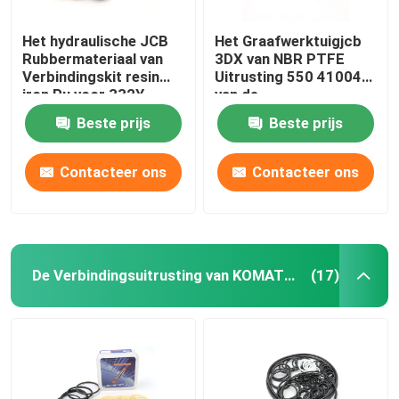
Het hydraulische JCB
Het Graafwerktuigjcb
Rubbermateriaal van
3DX van NBR PTFE
Verbindingskit resin
Uitrusting 550 41004
iron Pu voor 332Y-
van de
5599
Stabilisatorverbinding
Beste prijs
Beste prijs
Contacteer ons
Contacteer ons
De Verbindingsuitrusting van KOMATSU
(17)