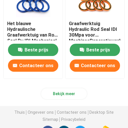
Het blauwe
Graafwerktuig
Hydraulische
Hydraulic Rod Seal IDI
Graafwerktuig van Rod
30Mpa voor
Seal Pu IDI Mechanical
MachinesReparatiewerkpl
Oil Seal For
Beste prijs
Beste prijs
Contacteer ons
Contacteer ons
Bekijk meer
Thuis
Ongeveer ons
Contacteer ons
Desktop Site
Sitemap
Privacybeleid