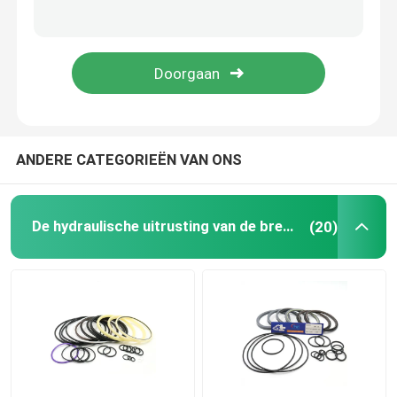
Graafwerktuig Seal Kit
jcb verbindingsuitrusting
De Verbindingsuitrusting van KOMATSU
ANDERE CATEGORIEËN VAN ONS
Hydraulisch Rod Seal
De hydraulische uitrusting van de brekerverbinding
(20)
Hydraulische Olieverbinding
Hydraulische Stofverbinding
Hydraulische Zuigerverbinding