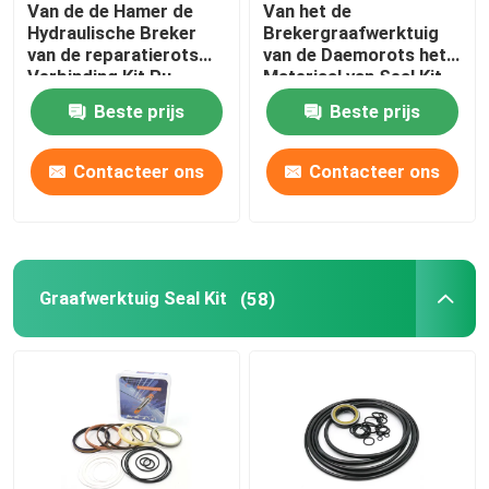
Van de de Hamer de
Van het de
Hydraulische Breker
Brekergraafwerktuig
Hydraulische Bufferring
van de reparatierots
van de Daemorots het
Verbinding Kit Pu
Materiaal van Seal Kit
Rubber For Sb 81
PTFE voor DMB 140
Beste prijs
Beste prijs
Hydraulische Slijtagering
Contacteer ons
Contacteer ons
Hydraulische Rubberverbinding
O-ringsdoos
Graafwerktuig Seal Kit
(58)
De Delen van de hydraulische Pompmotor
De delen van graafwerktuigElectric
Graafwerktuig Spare Parts