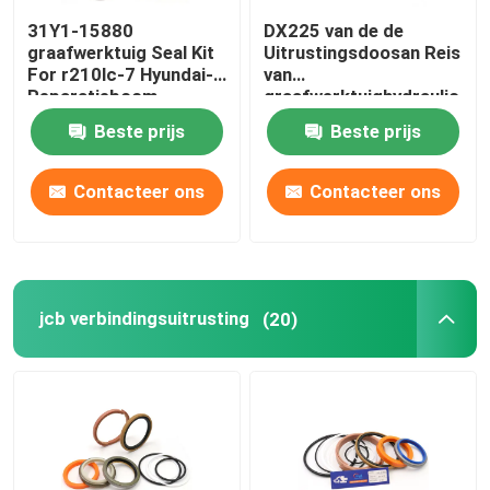
31Y1-15880
DX225 van de de
Afdichtingsset voor lader
graafwerktuig Seal Kit
Uitrustingsdoosan Reis
For r210lc-7 Hyundai-
van
Reparatieboom
graafwerktuighydraulic
pump seal de
Beste prijs
Beste prijs
Uitrusting van de de
Motorverbinding
Contacteer ons
Contacteer ons
jcb verbindingsuitrusting
(20)