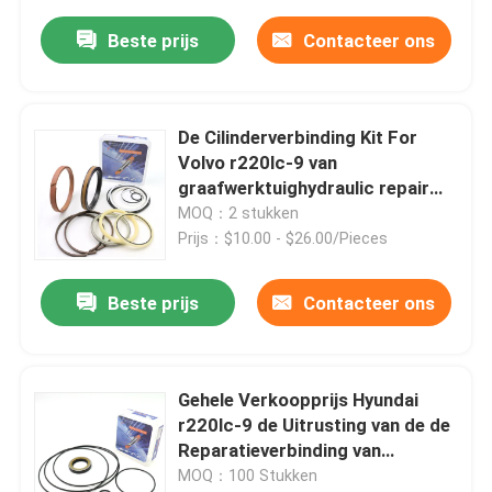
Beste prijs
Contacteer ons
De Cilinderverbinding Kit For
Volvo r220lc-9 van
graafwerktuighydraulic repair
arm
MOQ：2 stukken
Prijs：$10.00 - $26.00/Pieces
Beste prijs
Contacteer ons
Gehele Verkoopprijs Hyundai
r220lc-9 de Uitrusting van de de
Reparatieverbinding van
Graafwerktuighydraulic swint
MOQ：100 Stukken