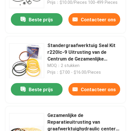
motor
Prijs：$10.00/Pieces 100-499 Pieces
Beste prijs
Contacteer ons
Standergraafwerktuig Seal Kit
r220lc-9 Uitrusting van de
Centrum de Gezamenlijke
Reparatie voor Hyundai
MOQ：2 stukken
Prijs：$7.00 - $16.00/Pieces
Beste prijs
Contacteer ons
Huis
Producten
Gezamenlijke de
Reparatieuitrusting van
graafwerktuighydraulic center
Video's