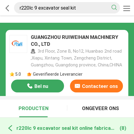
GUANGZHOU RUIWEIHAN MACHINERY
CO., LTD
3rd Floor, Zone B, No12, Huanbao 2nd road
,Xiapu, Xintang Town, Zengcheng District,
Guangzhou, Guangdong province, China,CHINA
5.0
Geverifieerde Leverancier
Bel nu
Contacteer ons
PRODUCTEN
ONGEVEER ONS
r220lc 9 excavator seal kit online fabricage
(8)