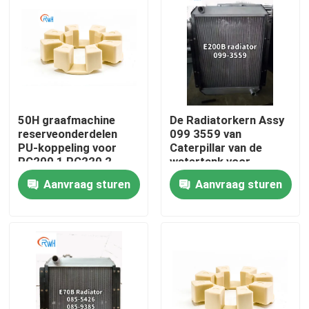
Ongeveer ons
Fabrieksreis
50H graafmachine
De Radiatorkern Assy
Kwaliteitscontrole
reserveonderdelen
099 3559 van
PU-koppeling voor
Caterpillar van de
PC200 1 PC220 2
watertank voor
Contacteer ons
HD700 1 HD800 5
Graafwerktuigkat
Aanvraag sturen
Aanvraag sturen
E200B
Nieuws
Gevallen
De hydraulische uitrusting van de brekerverbinding