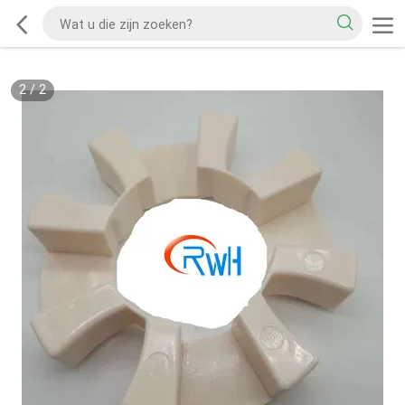
2
/
2