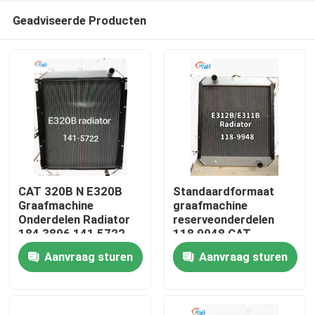
Geadviseerde Producten
CAT 320B N E320B
Standaardformaat
Graafmachine
graafmachine
Onderdelen Radiator
reserveonderdelen
Huis
184 3896 141 5722
118 9948 CAT-
radiator E311B E312B
Aanvraag sturen
Aanvraag sturen
Producten
Video's