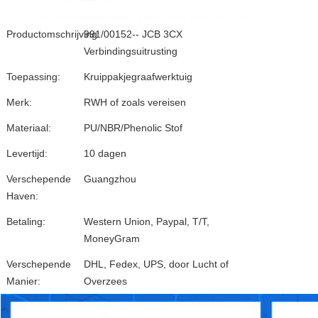
Productomschrijving:
991/00152-- JCB 3CX
Verbindingsuitrusting
Toepassing:
Kruippakjegraafwerktuig
Merk:
RWH of zoals vereisen
Materiaal:
PU/NBR/Phenolic Stof
Levertijd:
10 dagen
Verschepende
Guangzhou
Haven:
Betaling:
Western Union, Paypal, T/T,
MoneyGram
Verschepende
DHL, Fedex, UPS, door Lucht of
Manier:
Overzees