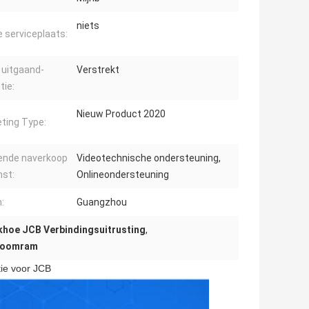
niets
e serviceplaats:
 uitgaand-
Verstrekt
tie:
Nieuw Product 2020
ting Type:
ende naverkoop
Videotechnische ondersteuning,
nst:
Onlineondersteuning
:
Guangzhou
khoe JCB Verbindingsuitrusting
,
 boomram
ie voor JCB