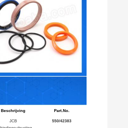
Beschrijving
Part.No.
JCB
550/42383
bindingsuitrusting