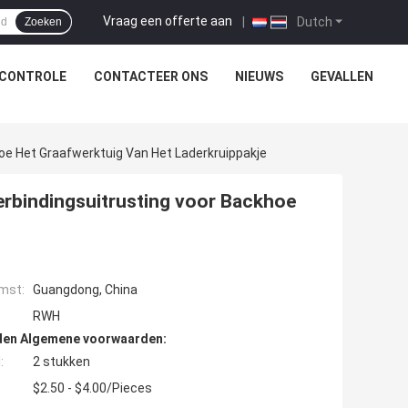
Vraag een offerte aan
|
Dutch
Zoeken
SCONTROLE
CONTACTEER ONS
NIEUWS
GEVALLEN
e Het Graafwerktuig Van Het Laderkruippakje
rbindingsuitrusting voor Backhoe
mst:
Guangdong, China
RWH
den Algemene voorwaarden:
:
2 stukken
$2.50 - $4.00/Pieces