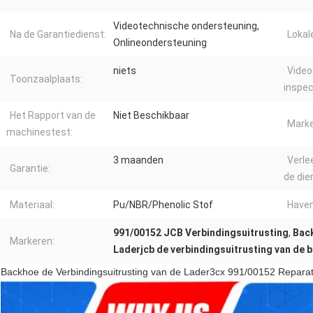
Videotechnische ondersteuning,
Na de Garantiedienst:
Lokal
Onlineondersteuning
niets
Video
Toonzaalplaats:
inspec
Het Rapport van de
Niet Beschikbaar
Marke
machinestest:
3 maanden
Verle
Garantie:
de die
Materiaal:
Pu/NBR/Phenolic Stof
Haven
991/00152 JCB Verbindingsuitrusting
,
Bac
Markeren:
Laderjcb de verbindingsuitrusting van de
Backhoe de Verbindingsuitrusting van de Lader3cx 991/00152 Reparat