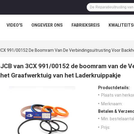
VIDEO'S
ONGEVEER ONS
FABRIEKSREIS
KWALITEIT
CX 991/00152 De Boomram Van De Verbindingsuitrusting Voor Backho
JCB van 3CX 991/00152 de boomram van de Ve
het Graafwerktuig van het Laderkruippakje
Productdetails:
Plaats van herko
Merknaam:
Betalen & Verzen
Min. bestelaantal
Prijs: