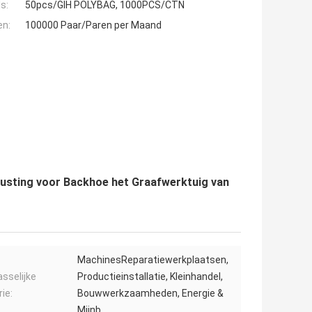
s:
50pcs/GIH POLYBAG, 1000PCS/CTN
en:
100000 Paar/Paren per Maand
usting voor Backhoe het Graafwerktuig van
MachinesReparatiewerkplaatsen,
sselijke
Productieinstallatie, Kleinhandel,
ie:
Bouwwerkzaamheden, Energie &
Mijnb