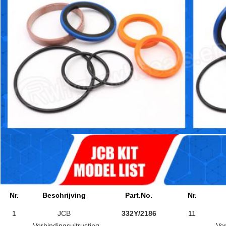
Nr.
Beschrijving
Part.No.
Nr.
1
JCB
332Y/2186
11
Verbindingsuitrusting
Ver