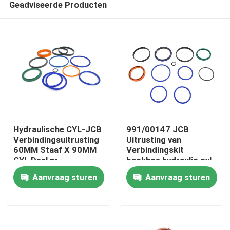
Geadviseerde Producten
Hydraulische CYL-JCB
991/00147 JCB
Verbindingsuitrusting
Uitrusting van
60MM Staaf X 90MM
Verbindingskit
CYL Deel nr
backhoe hydraulic cyl
Huis
991/00147 voor
seal
Aanvraag sturen
Aanvraag sturen
Backhoe
Producten
Video's