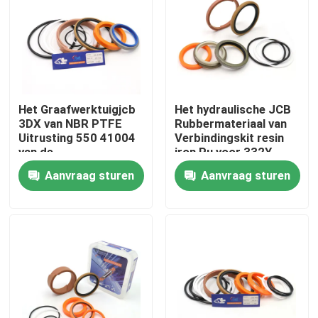
Ongeveer ons
Fabrieksreis
Het Graafwerktuigjcb
Het hydraulische JCB
3DX van NBR PTFE
Rubbermateriaal van
Kwaliteitscontrole
Uitrusting 550 41004
Verbindingskit resin
van de
iron Pu voor 332Y-
Stabilisatorverbinding
5599
Aanvraag sturen
Aanvraag sturen
Contacteer ons
Nieuws
Gevallen
De hydraulische uitrusting van de brekerverbinding