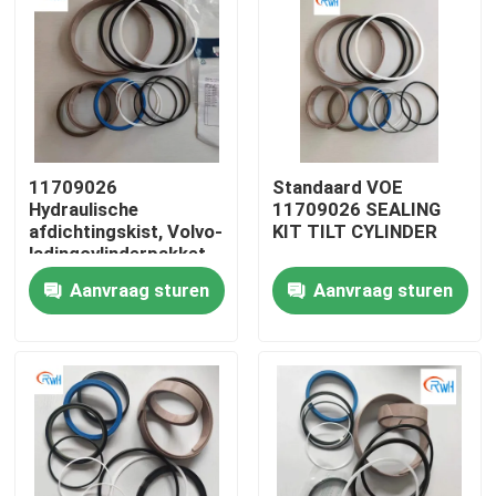
11709026
Standaard VOE
Hydraulische
11709026 SEALING
afdichtingskist, Volvo-
KIT TILT CYLINDER
ladingcylinderpakket
Aanvraag sturen
Aanvraag sturen
Huis
Producten
Video's