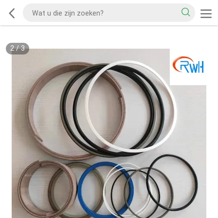
2
/
3