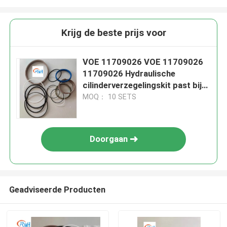
Krijg de beste prijs voor
VOE 11709026 VOE 11709026
11709026 Hydraulische
cilinderverzegelingskit past bij
SUNCARVOLVO
MOQ： 10 SETS
Doorgaan
Geadviseerde Producten