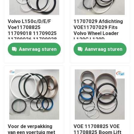
Ongeveer ons
Volvo L150c/D/E/F
11707029 Afdichting
Voe11708825
VOE11707029 Fits
11709018 11709025
Volvo Wheel Loader
Fabrieksreis
11709026 11709028
L120C L120D
Aanvraag sturen
Aanvraag sturen
Kwaliteitscontrole
Contacteer ons
Nieuws
Gevallen
Voor de verpakking
VOE 11708825 VOE
De hydraulische uitrusting van de brekerverbinding
van een voertuig met
11708825 Boom Lift