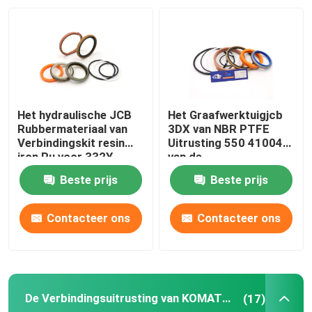
Ongeveer ons
Fabrieksreis
Het hydraulische JCB
Het Graafwerktuigjcb
Kwaliteitscontrole
Rubbermateriaal van
3DX van NBR PTFE
Verbindingskit resin
Uitrusting 550 41004
iron Pu voor 332Y-
van de
5599
Stabilisatorverbinding
Contacteer ons
Beste prijs
Beste prijs
Nieuws
Contacteer ons
Contacteer ons
Gevallen
De Verbindingsuitrusting van KOMATSU
(17)
De hydraulische uitrusting van de brekerverbinding