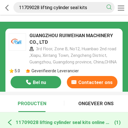
GUANGZHOU RUIWEIHAN MACHINERY
CO., LTD
3rd Floor, Zone B, No12, Huanbao 2nd road
,Xiapu, Xintang Town, Zengcheng District,
Guangzhou, Guangdong province, China,CHINA
5.0
Geverifieerde Leverancier
Bel nu
Contacteer ons
PRODUCTEN
ONGEVEER ONS
11709028 lifting cylinder seal kits online fabricage
(1)