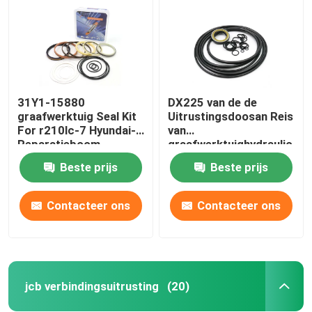
31Y1-15880
DX225 van de de
graafwerktuig Seal Kit
Uitrustingsdoosan Reis
For r210lc-7 Hyundai-
van
Reparatieboom
graafwerktuighydraulic
pump seal de
Beste prijs
Beste prijs
Uitrusting van de de
Motorverbinding
Contacteer ons
Contacteer ons
Huis
Producten
jcb verbindingsuitrusting
(20)
Video's