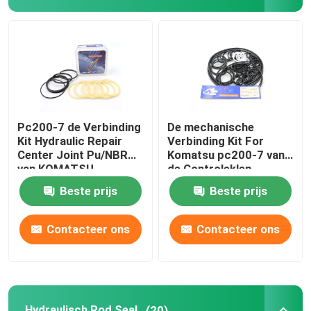
Graafwerktuig Seal Kit
jcb verbindingsuitrusting
De Verbindingsuitrusting van KOMATSU
Pc200-7 de Verbinding
De mechanische
Kit Hydraulic Repair
Verbinding Kit For
Center Joint Pu/NBR
Komatsu pc200-7 van
Hydraulisch Rod Seal
van KOMATSU
de Controleklep
Graafwerktuig
Beste prijs
Beste prijs
Hydraulische Olieverbinding
Contacteer ons
Contacteer ons
Hydraulische Stofverbinding
Hydraulische Zuigerverbinding
Hydraulisch Rod Seal
(20)