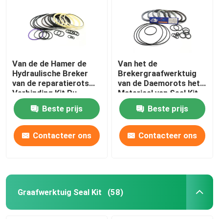
Van de de Hamer de
Van het de
Hydraulische Breker
Brekergraafwerktuig
van de reparatierots
van de Daemorots het
Verbinding Kit Pu
Materiaal van Seal Kit
Rubber For Sb 81
PTFE voor DMB 140
Beste prijs
Beste prijs
Contacteer ons
Contacteer ons
Graafwerktuig Seal Kit
(58)