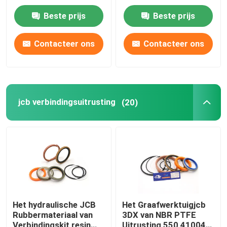
pump seal de
Beste prijs
Beste prijs
Uitrusting van de de
Ongeveer ons
Motorverbinding
Contacteer ons
Contacteer ons
Fabrieksreis
Kwaliteitscontrole
jcb verbindingsuitrusting
(20)
Contacteer ons
Nieuws
Gevallen
Het hydraulische JCB
Het Graafwerktuigjcb
Rubbermateriaal van
3DX van NBR PTFE
De hydraulische uitrusting van de brekerverbinding
Verbindingskit resin
Uitrusting 550 41004