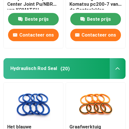
Center Joint Pu/NBR
Komatsu pc200-7 van
van KOMATSU
de Controleklep
Hydraulische Bufferring
Graafwerktuig
Beste prijs
Beste prijs
Hydraulische Slijtagering
Contacteer ons
Contacteer ons
Hydraulische Rubberverbinding
Hydraulisch Rod Seal
O-ringsdoos
(20)
De Delen van de hydraulische Pompmotor
De delen van graafwerktuigElectric
Graafwerktuig Spare Parts
Het blauwe
Graafwerktuig