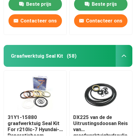
Rubber For Sb 81
PTFE voor DMB 140
Beste prijs
Beste prijs
Contacteer ons
Contacteer ons
Graafwerktuig Seal Kit
(58)
Huis
Producten
31Y1-15880
DX225 van de de
graafwerktuig Seal Kit
Uitrustingsdoosan Reis
For r210lc-7 Hyundai-
van
Video's
Reparatieboom
graafwerktuighydraulic