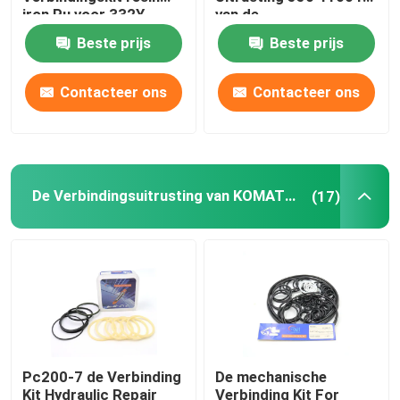
iron Pu voor 332Y-
van de
5599
Stabilisatorverbinding
Beste prijs
Beste prijs
Graafwerktuig Seal Kit
Contacteer ons
Contacteer ons
jcb verbindingsuitrusting
De Verbindingsuitrusting van KOMATSU
De Verbindingsuitrusting van KOMATSU
(17)
Hydraulisch Rod Seal
Hydraulische Olieverbinding
Hydraulische Stofverbinding
Pc200-7 de Verbinding
De mechanische
Hydraulische Zuigerverbinding
Kit Hydraulic Repair
Verbinding Kit For