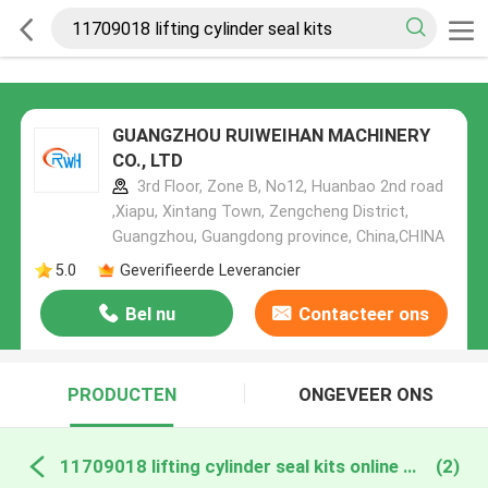
GUANGZHOU RUIWEIHAN MACHINERY
CO., LTD
3rd Floor, Zone B, No12, Huanbao 2nd road
,Xiapu, Xintang Town, Zengcheng District,
Guangzhou, Guangdong province, China,CHINA
5.0
Geverifieerde Leverancier
Bel nu
Contacteer ons
PRODUCTEN
ONGEVEER ONS
11709018 lifting cylinder seal kits online fabricage
(2)