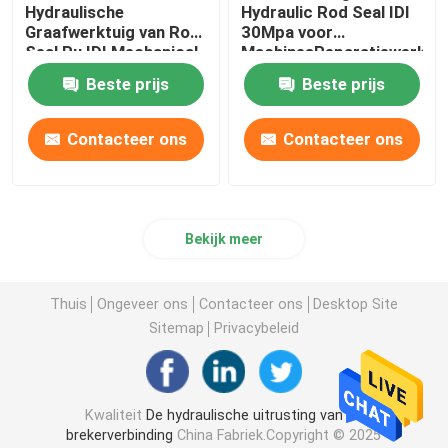
Hydraulische
Hydraulic Rod Seal IDI
Graafwerktuig van Rod
30Mpa voor
Afdichtingsset voor lader
Seal Pu IDI Mechanical
MachinesReparatiewerkpl
Oil Seal For
Beste prijs
Beste prijs
Contacteer ons
Contacteer ons
Bekijk meer
Thuis
Ongeveer ons
Contacteer ons
Desktop Site
Sitemap
Privacybeleid
Kwaliteit
De hydraulische uitrusting van de
brekerverbinding
China Fabriek.Copyright © 2025