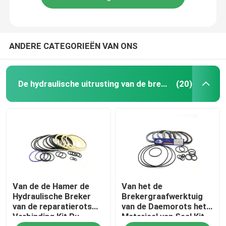
ANDERE CATEGORIEËN VAN ONS
De hydraulische uitrusting van de brekerverbinding
(20)
Van de de Hamer de
Van het de
Hydraulische Breker
Brekergraafwerktuig
van de reparatierots
van de Daemorots het
Verbinding Kit Pu
Materiaal van Seal Kit