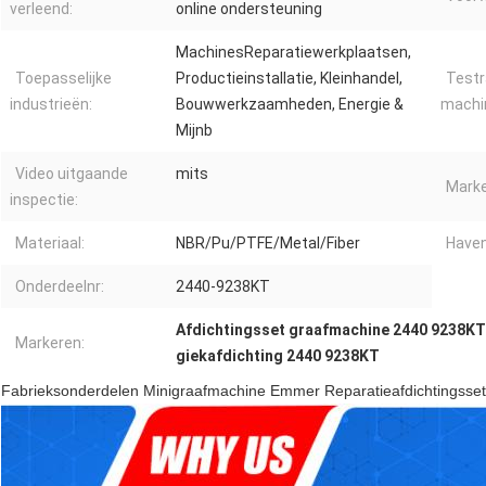
verleend:
online ondersteuning
MachinesReparatiewerkplaatsen,
Toepasselijke
Productieinstallatie, Kleinhandel,
Testr
industrieën:
Bouwwerkzaamheden, Energie &
machi
Mijnb
Video uitgaande
mits
Marke
inspectie:
Materiaal:
NBR/Pu/PTFE/Metal/Fiber
Haven
Onderdeelnr:
2440-9238KT
Afdichtingsset graafmachine 2440 9238KT
Markeren:
giekafdichting 2440 9238KT
Fabrieksonderdelen Minigraafmachine Emmer Reparatieafdichtingss