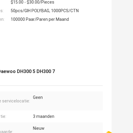
$15.00 - $30.00/Pieces
s:
50pcs/GIH POLYBAG, 1000PCS/CTN
en:
100000 Paar/Paren per Maand
 Daewoo DH300 5 DH300 7
Geen
e servicelocatie:
tie:
3 maanden
Nieuw
aarde: