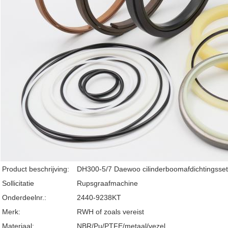
Product beschrijving:
DH300-5/7 Daewoo cilinderboomafdichtingsset
Sollicitatie
Rupsgraafmachine
Onderdeelnr.:
2440-9238KT
Merk:
RWH of zoals vereist
Materiaal:
NBR/Pu/PTFE/metaal/vezel