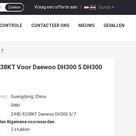
Vraag een offerte aan
|
Dutch
Zoeken
SCONTROLE
CONTACTEER ONS
NIEUWS
GEVALLEN
 7
9238KT Voor Daewoo DH300 5 DH300
mst:
Guangdong, China
RWH
2440-9238KT Daewoo DH300-5/7
den Algemene voorwaarden:
:
2 stukken