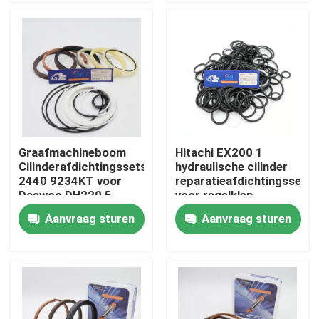
Ongeveer ons
Fabrieksreis
Kwaliteitscontrole
Graafmachineboom
Hitachi EX200 1
Cilinderafdichtingssets
hydraulische cilinder
Contacteer ons
2440 9234KT voor
reparatieafdichtingsset
Daewoo DH220 5
voor regelklep
graafmachine
Aanvraag sturen
Aanvraag sturen
Nieuws
Gevallen
De hydraulische uitrusting van de brekerverbinding