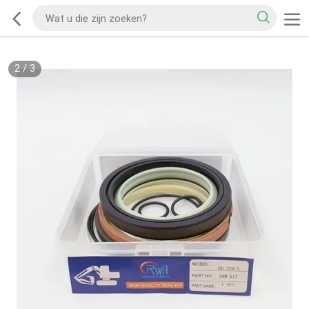
2
/
3