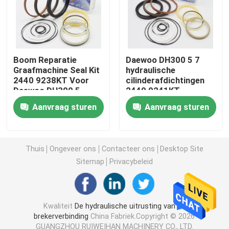
Graafwerktuig Seal Kit
jcb verbindingsuitrusting
Boom Reparatie
Daewoo DH300 5 7
Graafmachine Seal Kit
hydraulische
2440 9238KT Voor
cilinderafdichtingen
Daewoo DH300 5
2440 9241KT
De Verbindingsuitrusting van KOMATSU
DH300 7
Bakreparatie
Aanvraag sturen
Aanvraag sturen
Hydraulisch Rod Seal
Thuis
Ongeveer ons
Contacteer ons
Desktop Site
Hydraulische Olieverbinding
Sitemap
Privacybeleid
Hydraulische Stofverbinding
Kwaliteit
De hydraulische uitrusting van de
brekerverbinding
China Fabriek.Copyright © 2026
Hydraulische Zuigerverbinding
GUANGZHOU RUIWEIHAN MACHINERY CO., LTD.