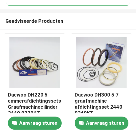
Geadviseerde Producten
Daewoo DH220 5
Daewoo DH300 5 7
Huis
emmerafdichtingssets
graafmachine
Graafmachinecilinder
afdichtingsset 2440
2440 9339KT
9240KT
Producten
cilinderarmreparatie
Aanvraag sturen
Aanvraag sturen
Video's