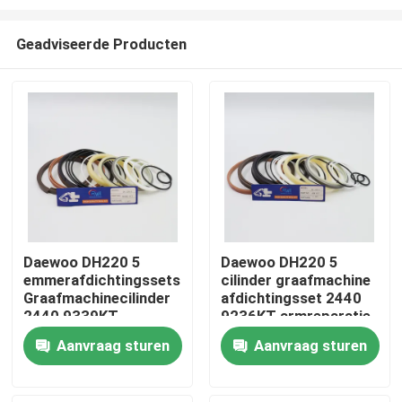
Geadviseerde Producten
Daewoo DH220 5
Daewoo DH220 5
emmerafdichtingssets
cilinder graafmachine
Huis
Graafmachinecilinder
afdichtingsset 2440
2440 9339KT
9236KT armreparatie
Producten
Aanvraag sturen
Aanvraag sturen
Video's