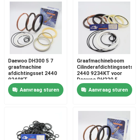
Ongeveer ons
Fabrieksreis
Kwaliteitscontrole
Daewoo DH300 5 7
Graafmachineboom
graafmachine
Cilinderafdichtingssets
afdichtingsset 2440
2440 9234KT voor
Contacteer ons
9240KT
Daewoo DH220 5
cilinderarmreparatie
Aanvraag sturen
Aanvraag sturen
Nieuws
Gevallen
De hydraulische uitrusting van de brekerverbinding