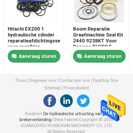
Graafwerktuig Seal Kit
Hitachi EX200 1
Boom Reparatie
jcb verbindingsuitrusting
hydraulische cilinder
Graafmachine Seal Kit
reparatieafdichtingsset
2440 9238KT Voor
voor regelklep
Daewoo DH300 5
graafmachine
DH300 7
De Verbindingsuitrusting van KOMATSU
Aanvraag sturen
Aanvraag sturen
Hydraulisch Rod Seal
Thuis
Ongeveer ons
Contacteer ons
Desktop Site
Sitemap
Privacybeleid
Hydraulische Olieverbinding
Hydraulische Stofverbinding
Kwaliteit
De hydraulische uitrusting van de
brekerverbinding
China Fabriek.Copyright © 2026
GUANGZHOU RUIWEIHAN MACHINERY CO., LTD.
Hydraulische Zuigerverbinding
All Rights Reserved.