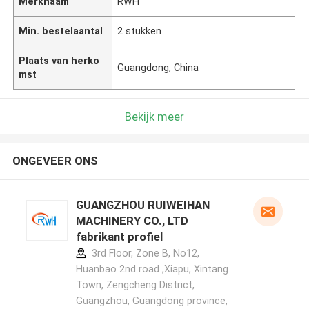
Merknaam
RWH
Min. bestelaantal
2 stukken
Plaats van herko
Guangdong, China
mst
Bekijk meer
ONGEVEER ONS
GUANGZHOU RUIWEIHAN
MACHINERY CO., LTD
fabrikant profiel
3rd Floor, Zone B, No12,
Huanbao 2nd road ,Xiapu, Xintang
Town, Zengcheng District,
Guangzhou, Guangdong province,