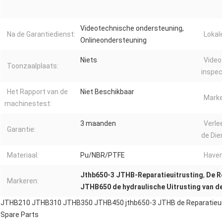
Videotechnische ondersteuning,
Na de Garantiedienst:
Lokal
Onlineondersteuning
Niets
Video
Toonzaalplaats:
inspec
Het Rapport van de
Niet Beschikbaar
Marke
machinestest:
3 maanden
Verle
Garantie:
de Die
Materiaal:
Pu/NBR/PTFE
Haven
Jthb650-3 JTHB-Reparatieuitrusting
,
De R
Markeren:
JTHB650 de hydraulische Uitrusting van d
JTHB210 JTHB310 JTHB350 JTHB450 jthb650-3 JTHB de Reparatieuit
Spare Parts