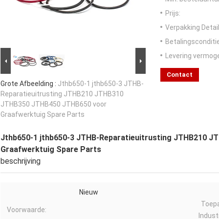
Prijs:
Verpakking Detail
Betalingsconditi
Levering vermog
Contact
Grote Afbeelding :
Jthb650-1 jthb650-3 JTHB-
Reparatieuitrusting JTHB210 JTHB310
JTHB350 JTHB450 JTHB650 voor
Graafwerktuig Spare Parts
Jthb650-1 jthb650-3 JTHB-Reparatieuitrusting JTHB210 
Graafwerktuig Spare Parts
beschrijving
Nieuw
Toepa
Voorwaarde:
Industr