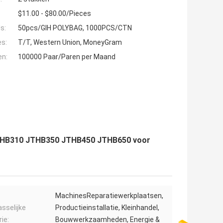
$11.00 - $80.00/Pieces
s:
50pcs/GIH POLYBAG, 1000PCS/CTN
es:
T/T, Western Union, MoneyGram
en:
100000 Paar/Paren per Maand
JTHB310 JTHB350 JTHB450 JTHB650 voor
MachinesReparatiewerkplaatsen,
sselijke
Productieinstallatie, Kleinhandel,
ie:
Bouwwerkzaamheden, Energie &