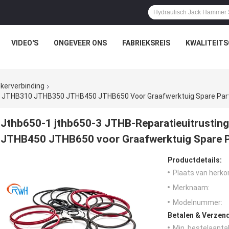
VIDEO'S
ONGEVEER ONS
FABRIEKSREIS
KWALITEIT
ekerverbinding
0 JTHB310 JTHB350 JTHB450 JTHB650 Voor Graafwerktuig Spare Par
Jthb650-1 jthb650-3 JTHB-Reparatieuitrust
JTHB450 JTHB650 voor Graafwerktuig Spare 
Productdetails:
Plaats van herko
Merknaam:
Modelnummer:
Betalen & Verzen
Min. bestelaantal