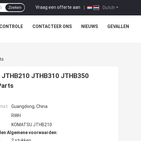
Vraag een offerte aan
|
Dutch
Zoeken
SCONTROLE
CONTACTEER ONS
NIEUWS
GEVALLEN
ts
ing JTHB210 JTHB310 JTHB350
Parts
mst:
Guangdong, China
RWH
KOMATSU JTHB210
den Algemene voorwaarden:
:
2 stukken