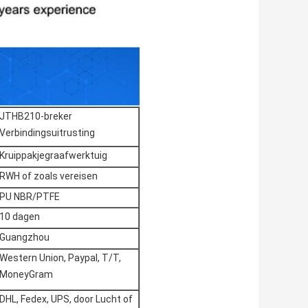
JTHB210-breker
Verbindingsuitrusting
Kruippakjegraafwerktuig
RWH of zoals vereisen
PU NBR/PTFE
10 dagen
Guangzhou
Western Union, Paypal, T/T,
MoneyGram
DHL, Fedex, UPS, door Lucht of