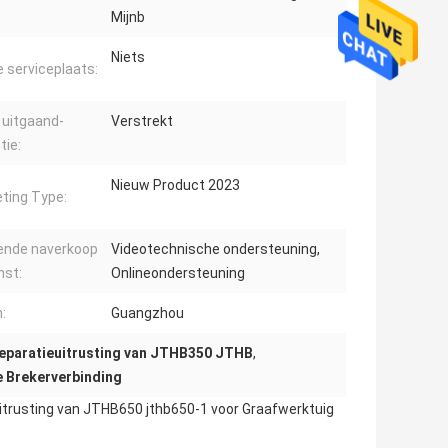
Mijnb
Niets
e serviceplaats:
 uitgaand-
Verstrekt
tie:
Nieuw Product 2023
ting Type:
ende naverkoop
Videotechnische ondersteuning,
nst:
Onlineondersteuning
:
Guangzhou
eparatieuitrusting van JTHB350 JTHB
,
e Brekerverbinding
rusting van JTHB650 jthb650-1 voor Graafwerktuig