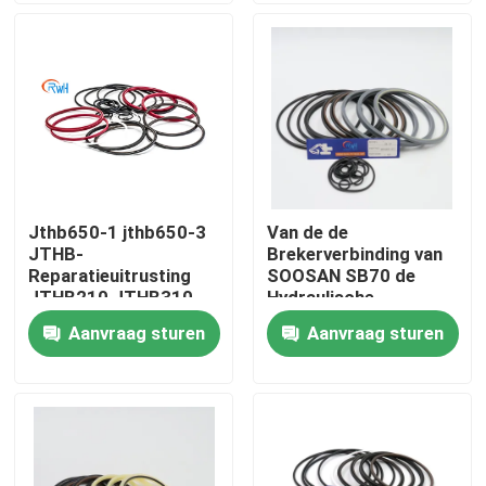
Ongeveer ons
Fabrieksreis
Kwaliteitscontrole
Jthb650-1 jthb650-3
Van de de
JTHB-
Brekerverbinding van
Contacteer ons
Reparatieuitrusting
SOOSAN SB70 de
JTHB210 JTHB310
Hydraulische
JTHB350 JTHB450
Uitrusting L0X003
Aanvraag sturen
Aanvraag sturen
Nieuws
JTHB650 voor
L01011 sb70ts-p
Graafwerktuig Spare
SB70TSP SQ70
Parts
sb70tr-F SB70TRF
Gevallen
De hydraulische uitrusting van de brekerverbinding