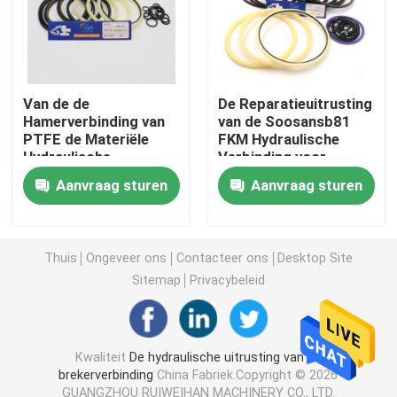
Graafwerktuig Seal Kit
jcb verbindingsuitrusting
Van de de
De Reparatieuitrusting
Hamerverbinding van
van de Soosansb81
PTFE de Materiële
FKM Hydraulische
Hydraulische
Verbinding voor
De Verbindingsuitrusting van KOMATSU
Uitrusting van de de
Kruippakjegraafwerktuig
Aanvraag sturen
Aanvraag sturen
Rotsbreker van Kit For
Damo DMB 70
Hydraulisch Rod Seal
Thuis
Ongeveer ons
Contacteer ons
Desktop Site
Hydraulische Olieverbinding
Sitemap
Privacybeleid
Hydraulische Stofverbinding
Kwaliteit
De hydraulische uitrusting van de
brekerverbinding
China Fabriek.Copyright © 2026
Hydraulische Zuigerverbinding
GUANGZHOU RUIWEIHAN MACHINERY CO., LTD.