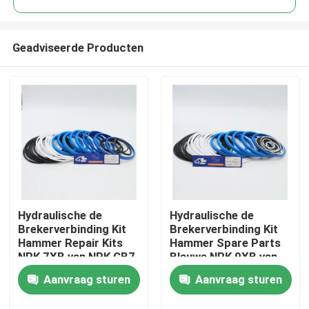
Geadviseerde Producten
Hydraulische de
Hydraulische de
Huis
Brekerverbinding Kit
Brekerverbinding Kit
Hammer Repair Kits
Hammer Spare Parts
NPK 7XB van NPK GB7
Blauwe NPK 9XB van
Producten
voor
Pu
Aanvraag sturen
Aanvraag sturen
Kruippakjegraafwerktuig
Video's