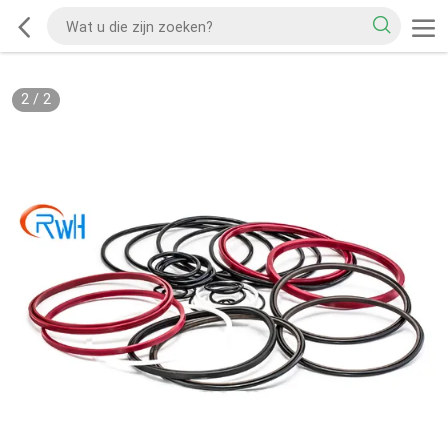
2
/
2