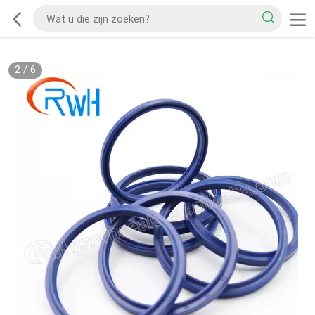
2
/
6