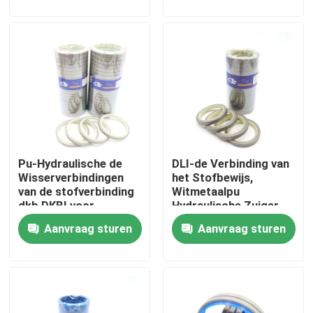
Ongeveer ons
Fabrieksreis
Kwaliteitscontrole
Pu-Hydraulische de
DLI-de Verbinding van
Contacteer ons
Wisserverbindingen
het Stofbewijs,
van de stofverbinding
Witmetaalpu
dkb DKBI voor
Hydraulische Zuiger
Nieuws
Bouwmateriaal
Rod Seal
Aanvraag sturen
Aanvraag sturen
Gevallen
De hydraulische uitrusting van de brekerverbinding