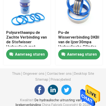
Graafwerktuig Seal Kit
jcb verbindingsuitrusting
Polyurethaanpu de
Pu-de
Zachte Verbinding van
Wisserverbinding DKBI
de Stofwisser
van de Ijzer30mpa
De Verbindingsuitrusting van KOMATSU
Hydraulisch met
Hydraulische Cilinder
Tanden
met Blauwe Kleur
Aanvraag sturen
Aanvraag sturen
Hydraulisch Rod Seal
Hydraulische Olieverbinding
Thuis
Ongeveer ons
Contacteer ons
Desktop Site
Sitemap
Privacybeleid
Hydraulische Stofverbinding
Kwaliteit
De hydraulische uitrusting van de
Hydraulische Zuigerverbinding
brekerverbinding
China Fabriek.Copyright © 2026