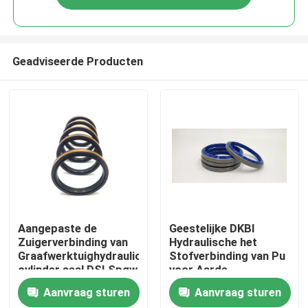
Geadviseerde Producten
Huis
Aangepaste de
Geestelijke DKBI
Zuigerverbinding van
Hydraulische het
Graafwerktuighydraulic
Stofverbinding van Pu
Producten
cylinder seal DSI Spgw
voor Aarde
Bewegende Machines
Aanvraag sturen
Aanvraag sturen
Video's