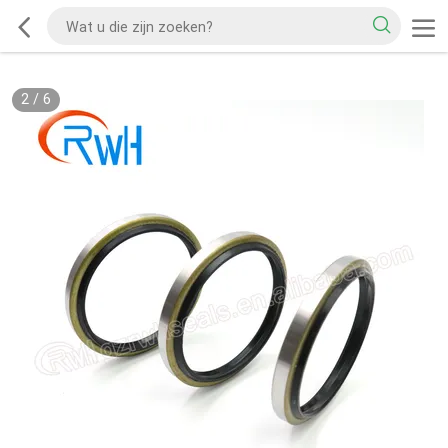
2
/
6