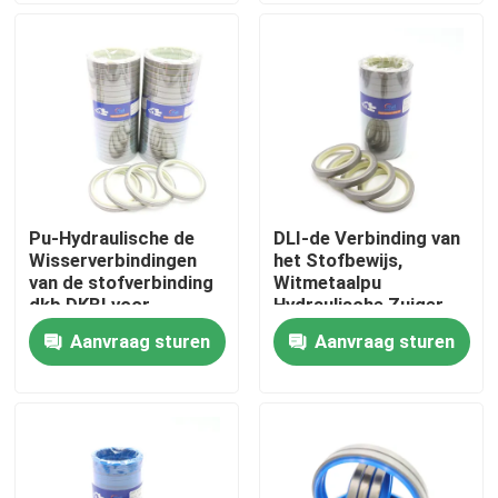
Ongeveer ons
Fabrieksreis
Kwaliteitscontrole
Pu-Hydraulische de
DLI-de Verbinding van
Wisserverbindingen
het Stofbewijs,
Contacteer ons
van de stofverbinding
Witmetaalpu
dkb DKBI voor
Hydraulische Zuiger
Bouwmateriaal
Rod Seal
Aanvraag sturen
Aanvraag sturen
Nieuws
Gevallen
De hydraulische uitrusting van de brekerverbinding