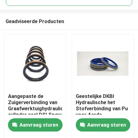
Geadviseerde Producten
Aangepaste de
Geestelijke DKBI
Huis
Zuigerverbinding van
Hydraulische het
Graafwerktuighydraulic
Stofverbinding van Pu
cylinder seal DSI Spgw
voor Aarde
Producten
Bewegende Machines
Aanvraag sturen
Aanvraag sturen
Video's