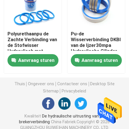
Graafwerktuig Seal Kit
jcb verbindingsuitrusting
Polyurethaanpu de
Pu-de
Zachte Verbinding van
Wisserverbinding DKBI
de Stofwisser
van de Ijzer30mpa
Hydraulisch met
Hydraulische Cilinder
De Verbindingsuitrusting van KOMATSU
Tanden
met Blauwe Kleur
Aanvraag sturen
Aanvraag sturen
Hydraulisch Rod Seal
Thuis
Ongeveer ons
Contacteer ons
Desktop Site
Hydraulische Olieverbinding
Sitemap
Privacybeleid
Hydraulische Stofverbinding
Kwaliteit
De hydraulische uitrusting van de
brekerverbinding
China Fabriek.Copyright © 2026
Hydraulische Zuigerverbinding
GUANGZHOU RUIWEIHAN MACHINERY CO., LTD.