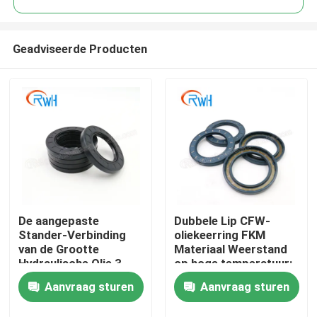
Geadviseerde Producten
De aangepaste
Dubbele Lip CFW-
Huis
Stander-Verbinding
oliekeerring FKM
van de Grootte
Materiaal Weerstand
Hydraulische Olie 3
op hoge temperatuur:
Producten
Maanden Garantie
Aanvraag sturen
Aanvraag sturen
Video's