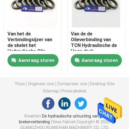
Graafwerktuig Seal Kit
jcb verbindingsuitrusting
Van het de
Van de de
Verbindingsijzer van
Olieverbinding van
de skelet het
TCN Hydraulische de
Hydraulische Olie
Hoge druk
De Verbindingsuitrusting van KOMATSU
Rubbermateriaal voor
Rubberverbinding op
Aanvraag sturen
Aanvraag sturen
Graafwerktuig
hoge temperatuur
Hydraulisch Rod Seal
Thuis
Ongeveer ons
Contacteer ons
Desktop Site
Hydraulische Olieverbinding
Sitemap
Privacybeleid
Hydraulische Stofverbinding
Kwaliteit
De hydraulische uitrusting van de
brekerverbinding
China Fabriek.Copyright © 2026
Hydraulische Zuigerverbinding
GUANGZHOU RUIWEIHAN MACHINERY CO., LTD.