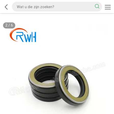
2
/
6