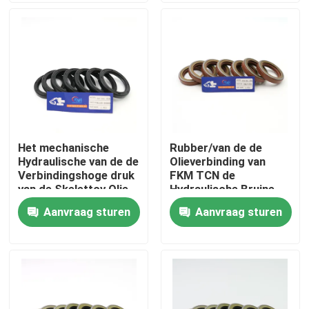
Ongeveer ons
Fabrieksreis
Kwaliteitscontrole
Het mechanische
Rubber/van de de
Hydraulische van de de
Olieverbinding van
Contacteer ons
Verbindingshoge druk
FKM TCN de
van de Skelettcv Olie
Hydraulische Bruine
Rubbermateriaal
Kleur voor
Aanvraag sturen
Aanvraag sturen
Nieuws
Graafwerktuig
Gevallen
De hydraulische uitrusting van de brekerverbinding