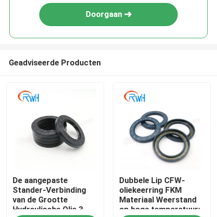
Doorgaan
Geadviseerde Producten
Huis
De aangepaste
Dubbele Lip CFW-
Producten
Stander-Verbinding
oliekeerring FKM
van de Grootte
Materiaal Weerstand
Hydraulische Olie 3
op hoge temperatuur:
Video's