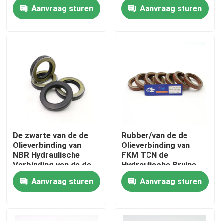
Maanden Garantie
Aanvraag sturen
Aanvraag sturen
Ongeveer ons
Fabrieksreis
Kwaliteitscontrole
Contacteer ons
De zwarte van de de
Rubber/van de de
Olieverbinding van
Olieverbinding van
Nieuws
NBR Hydraulische
FKM TCN de
Verbinding van de de
Hydraulische Bruine
Hoge druk40mpa Tcn
Kleur voor
Aanvraag sturen
Aanvraag sturen
Gevallen
Olie
Graafwerktuig
De hydraulische uitrusting van de brekerverbinding