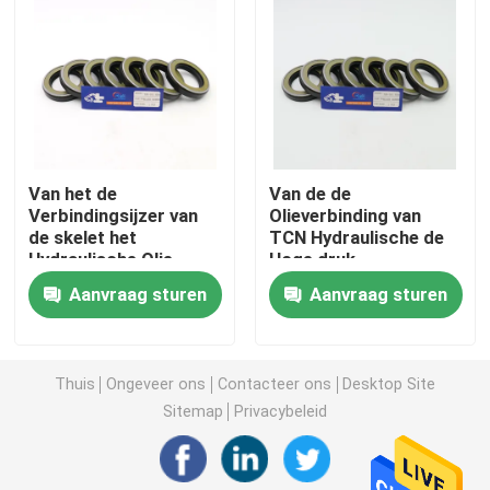
Graafwerktuig Seal Kit
jcb verbindingsuitrusting
Van het de
Van de de
De Verbindingsuitrusting van KOMATSU
Verbindingsijzer van
Olieverbinding van
de skelet het
TCN Hydraulische de
Hydraulische Olie
Hoge druk
Hydraulisch Rod Seal
Rubbermateriaal voor
Rubberverbinding op
Aanvraag sturen
Aanvraag sturen
Graafwerktuig
hoge temperatuur
Hydraulische Olieverbinding
Thuis
Ongeveer ons
Contacteer ons
Desktop Site
Hydraulische Stofverbinding
Sitemap
Privacybeleid
Hydraulische Zuigerverbinding