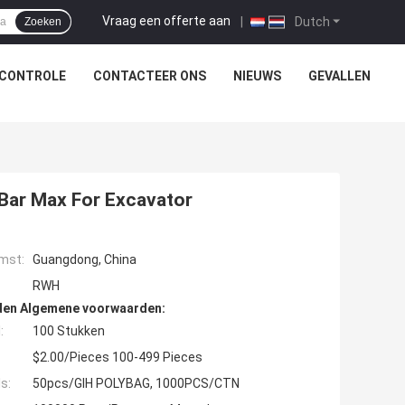
Vraag een offerte aan
|
Dutch
Zoeken
SCONTROLE
CONTACTEER ONS
NIEUWS
GEVALLEN
 Bar Max For Excavator
mst:
Guangdong, China
RWH
den Algemene voorwaarden:
:
100 Stukken
$2.00/Pieces 100-499 Pieces
s:
50pcs/GIH POLYBAG, 1000PCS/CTN