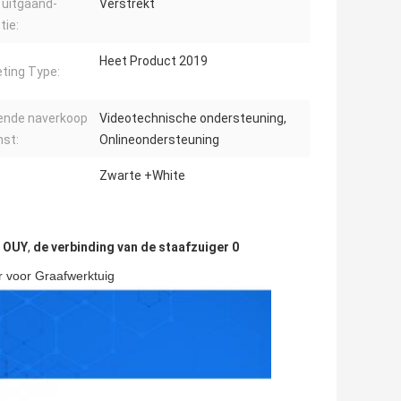
 uitgaand-
Verstrekt
tie:
Heet Product 2019
ting Type:
ende naverkoop
Videotechnische ondersteuning,
nst:
Onlineondersteuning
Zwarte +White
s OUY
,
de verbinding van de staafzuiger 0
r voor Graafwerktuig