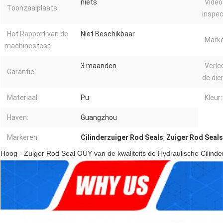
niets
Video
Toonzaalplaats:
inspec
Het Rapport van de
Niet Beschikbaar
Marke
machinestest:
3 maanden
Verle
Garantie:
de die
Materiaal:
Pu
Kleur:
Haven:
Guangzhou
Markeren:
Cilinderzuiger Rod Seals
,
Zuiger Rod Seal
Hoog - Zuiger Rod Seal OUY van de kwaliteits de Hydraulische Cilinde