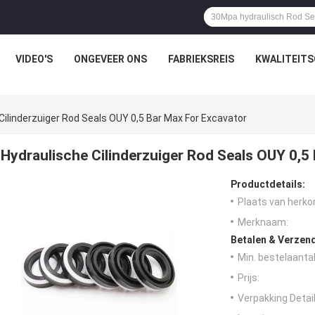
VIDEO'S
ONGEVEER ONS
FABRIEKSREIS
KWALITEIT
Cilinderzuiger Rod Seals OUY 0,5 Bar Max For Excavator
Hydraulische Cilinderzuiger Rod Seals OUY 0,5
Productdetails:
Plaats van herko
Merknaam:
Betalen & Verzen
Min. bestelaantal
Prijs:
Verpakking Detail