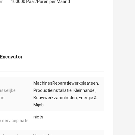
en:
100000 Paar/Paren per Maand
 Excavator
MachinesReparatiewerkplaatsen,
sselijke
Productieinstallatie, Kleinhandel,
ie:
Bouwwerkzaamheden, Energie &
Mijnb
niets
e serviceplaats: