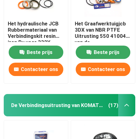
Het hydraulische JCB
Het Graafwerktuigjcb
Rubbermateriaal van
3DX van NBR PTFE
Verbindingskit resin
Uitrusting 550 41004
iron Pu voor 332Y-
van de
5599
Stabilisatorverbinding
Beste prijs
Beste prijs
Contacteer ons
Contacteer ons
De Verbindingsuitrusting van KOMATSU
(17)