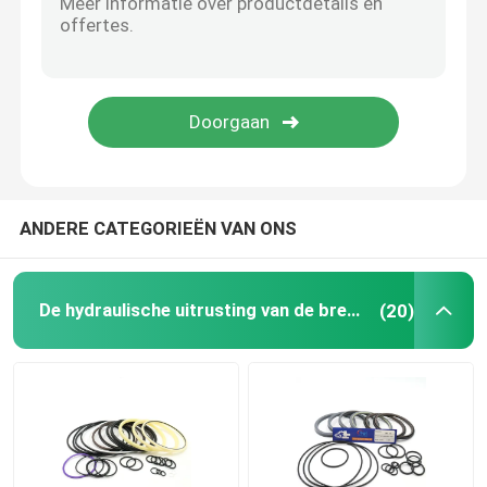
Hydraulische Bufferring
Hydraulische Slijtagering
Hydraulische Rubberverbinding
ANDERE CATEGORIEËN VAN ONS
O-ringsdoos
De hydraulische uitrusting van de brekerverbinding
(20)
De Delen van de hydraulische Pompmotor
De delen van graafwerktuigElectric
Graafwerktuig Spare Parts