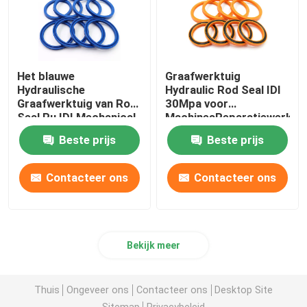
Het blauwe
Graafwerktuig
Hydraulische
Hydraulic Rod Seal IDI
Graafwerktuig van Rod
30Mpa voor
Seal Pu IDI Mechanical
MachinesReparatiewerkpl
Oil Seal For
Beste prijs
Beste prijs
Contacteer ons
Contacteer ons
Bekijk meer
Thuis
Ongeveer ons
Contacteer ons
Desktop Site
Sitemap
Privacybeleid