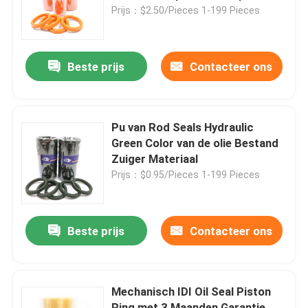
Prijs：$2.50/Pieces 1-199 Pieces
Ongeveer ons
Beste prijs
Contacteer ons
Fabrieksreis
Kwaliteitscontrole
Pu van Rod Seals Hydraulic
Green Color van de olie Bestand
Zuiger Materiaal
Contacteer ons
Prijs：$0.95/Pieces 1-199 Pieces
Nieuws
Beste prijs
Contacteer ons
Gevallen
Mechanisch IDI Oil Seal Piston
De hydraulische uitrusting van de brekerverbinding
Ring met 3 Maanden Garantie