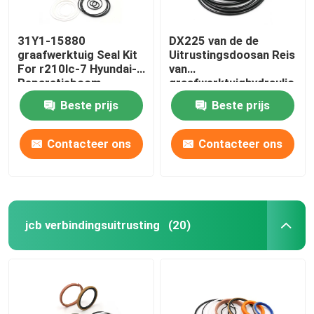
31Y1-15880
DX225 van de de
graafwerktuig Seal Kit
Uitrustingsdoosan Reis
For r210lc-7 Hyundai-
van
Reparatieboom
graafwerktuighydraulic
pump seal de
Beste prijs
Beste prijs
Uitrusting van de de
Motorverbinding
Contacteer ons
Contacteer ons
jcb verbindingsuitrusting
(20)