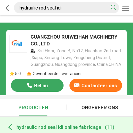
GUANGZHOU RUIWEIHAN MACHINERY
CO., LTD
3rd Floor, Zone B, No12, Huanbao 2nd road
,Xiapu, Xintang Town, Zengcheng District,
Guangzhou, Guangdong province, China,CHINA
5.0
Geverifieerde Leverancier
Bel nu
Contacteer ons
PRODUCTEN
ONGEVEER ONS
hydraulic rod seal idi online fabricage
(11)