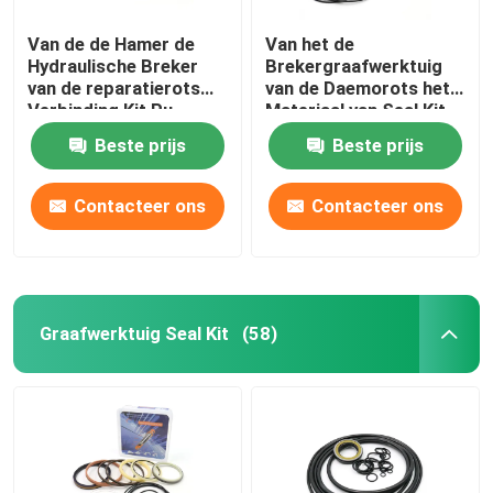
Van de de Hamer de
Van het de
Afdichtingsset voor lader
Hydraulische Breker
Brekergraafwerktuig
van de reparatierots
van de Daemorots het
Verbinding Kit Pu
Materiaal van Seal Kit
Rubber For Sb 81
PTFE voor DMB 140
Beste prijs
Beste prijs
Contacteer ons
Contacteer ons
Graafwerktuig Seal Kit
(58)