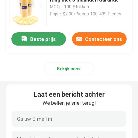
MOQ：100 Stukken
Prijs：$2.00/Pieces 100-499 Pieces
Graafwerktuig Seal Kit
jcb verbindingsuitrusting
Beste prijs
Contacteer ons
De Verbindingsuitrusting van KOMATSU
Bekijk meer
Hydraulisch Rod Seal
Laat een bericht achter
Hydraulische Olieverbinding
We bellen je snel terug!
Hydraulische Stofverbinding
Hydraulische Zuigerverbinding