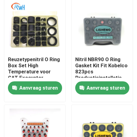
Ongeveer ons
Fabrieksreis
Kwaliteitscontrole
Reuzetypenitril O Ring
Nitril NBR90 O Ring
Box Set High
Gasket Kit Fit Kobelco
Temperature voor
823pcs
Contacteer ons
CAT Excavator
Productieinstallatie
Aanvraag sturen
Aanvraag sturen
Nieuws
Gevallen
De hydraulische uitrusting van de brekerverbinding