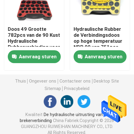
Graafwerktuig Seal Kit
Doos 49 Grootte
Hydraulische Rubber
jcb verbindingsuitrusting
782pcs van de 90 Kust
de Verbindingsdoos
Hydraulische
op hoge temperatuur
Rubberverbinding voor
NBR 90 van 751pcs
KOMATSU
voor KAT
De Verbindingsuitrusting van KOMATSU
Aanvraag sturen
Aanvraag sturen
Hydraulisch Rod Seal
Thuis
Ongeveer ons
Contacteer ons
Desktop Site
Sitemap
Privacybeleid
Hydraulische Olieverbinding
Hydraulische Stofverbinding
Kwaliteit
De hydraulische uitrusting van de
brekerverbinding
China Fabriek.Copyright © 2026
GUANGZHOU RUIWEIHAN MACHINERY CO., LTD.
Hydraulische Zuigerverbinding
All Rights Reserved.