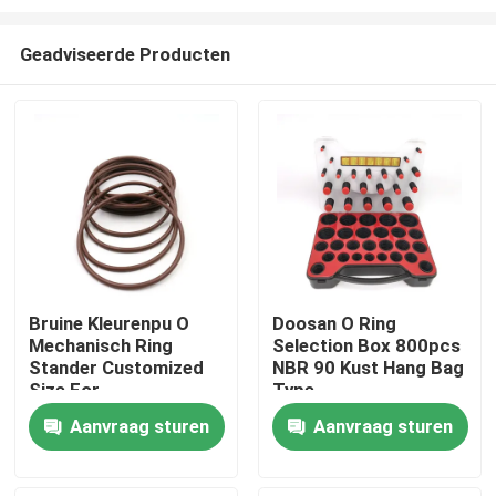
Geadviseerde Producten
Bruine Kleurenpu O
Doosan O Ring
Mechanisch Ring
Selection Box 800pcs
Huis
Stander Customized
NBR 90 Kust Hang Bag
Size For
Type
Producten
Aanvraag sturen
Aanvraag sturen
Video's