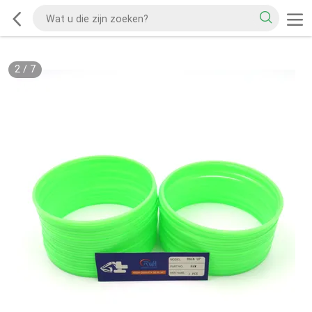
2
/
7