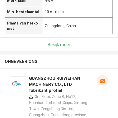
Merknaam
RWH
Min. bestelaantal
10 stukken
Plaats van herko
Guangdong, China
mst
Bekijk meer
ONGEVEER ONS
GUANGZHOU RUIWEIHAN
MACHINERY CO., LTD
fabrikant profiel
3rd Floor, Zone B, No12,
Huanbao 2nd road ,Xiapu, Xintang
Town, Zengcheng District,
Guangzhou, Guangdong province,