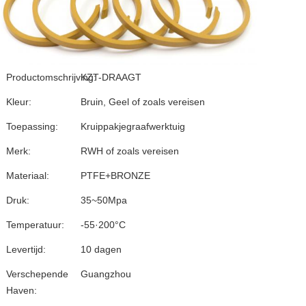
Productomschrijving:
KZT-DRAAGT
Kleur:
Bruin, Geel of zoals vereisen
Toepassing:
Kruippakjegraafwerktuig
Merk:
RWH of zoals vereisen
Materiaal:
PTFE+BRONZE
Druk:
35~50Mpa
Temperatuur:
-55·200°C
Levertijd:
10 dagen
Verschepende
Guangzhou
Haven: