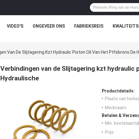
VIDEO'S
ONGEVEER ONS
FABRIEKSREIS
KWALITEIT
gen Van De Slijtagering Kzt Hydraulic Piston Oil Van Het Ptfebrons De 
Verbindingen van de Slijtagering kzt hydraulic 
Hydraulische
Productdetails:
Plaats van herko
Merknaam:
Betalen & Verzen
Min. bestelaantal
Prijs: