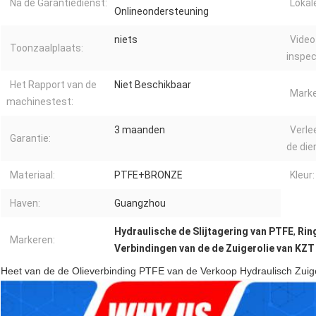
Na de Garantiedienst:
Lokal
Onlineondersteuning
niets
Video
Toonzaalplaats:
inspec
Het Rapport van de
Niet Beschikbaar
Marke
machinestest:
3 maanden
Verle
Garantie:
de die
Materiaal:
PTFE+BRONZE
Kleur:
Haven:
Guangzhou
Hydraulische de Slijtagering van PTFE
,
Rin
Markeren:
Verbindingen van de de Zuigerolie van KZT
Heet van de de Olieverbinding PTFE van de Verkoop Hydraulisch Zuige