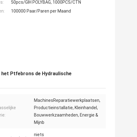
s:
50pcs/GIH POLYBAG, 1000PCS/CTN
en:
100000 Paar/Paren per Maand
an het Ptfebrons de Hydraulische
MachinesReparatiewerkplaatsen,
sselijke
Productieinstallatie, Kleinhandel,
ie:
Bouwwerkzaamheden, Energie &
Mijnb
niets