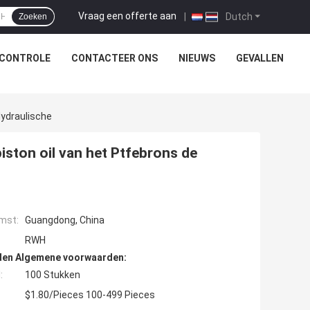
Vraag een offerte aan
|
Dutch
Zoeken
SCONTROLE
CONTACTEER ONS
NIEUWS
GEVALLEN
Hydraulische
piston oil van het Ptfebrons de
mst:
Guangdong, China
RWH
den Algemene voorwaarden:
:
100 Stukken
$1.80/Pieces 100-499 Pieces