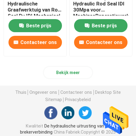
Hydraulische
Hydraulic Rod Seal IDI
Graafwerktuig van Rod
30Mpa voor
Afdichtingsset voor lader
Seal Pu IDI Mechanical
MachinesReparatiewerkpl
Oil Seal For
Beste prijs
Beste prijs
Contacteer ons
Contacteer ons
Bekijk meer
Thuis
Ongeveer ons
Contacteer ons
Desktop Site
Sitemap
Privacybeleid
Kwaliteit
De hydraulische uitrusting van de
brekerverbinding
China Fabriek.Copyright © 2025