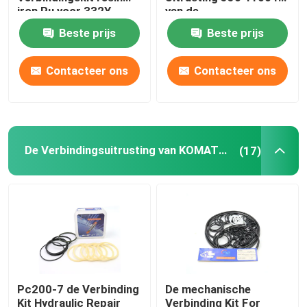
iron Pu voor 332Y-
van de
5599
Stabilisatorverbinding
Beste prijs
Beste prijs
Graafwerktuig Seal Kit
Contacteer ons
Contacteer ons
jcb verbindingsuitrusting
De Verbindingsuitrusting van KOMATSU
De Verbindingsuitrusting van KOMATSU
(17)
Hydraulisch Rod Seal
Hydraulische Olieverbinding
Hydraulische Stofverbinding
Pc200-7 de Verbinding
De mechanische
Hydraulische Zuigerverbinding
Kit Hydraulic Repair
Verbinding Kit For