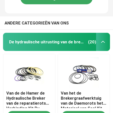
ANDERE CATEGORIEËN VAN ONS
De hydraulische uitrusting van de brekerverbinding
(20)
Van de de Hamer de
Van het de
Hydraulische Breker
Brekergraafwerktuig
van de reparatierots
van de Daemorots het
Verbinding Kit Pu
Materiaal van Seal Kit