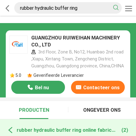
GUANGZHOU RUIWEIHAN MACHINERY
CO., LTD
3rd Floor, Zone B, No12, Huanbao 2nd road
,Xiapu, Xintang Town, Zengcheng District,
Guangzhou, Guangdong province, China,CHINA
5.0
Geverifieerde Leverancier
Bel nu
Contacteer ons
PRODUCTEN
ONGEVEER ONS
rubber hydraulic buffer ring online fabricage
(2)