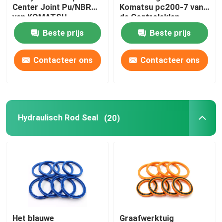
Center Joint Pu/NBR
Komatsu pc200-7 van
van KOMATSU
de Controleklep
Hydraulische Bufferring
Graafwerktuig
Beste prijs
Beste prijs
Hydraulische Slijtagering
Contacteer ons
Contacteer ons
Hydraulische Rubberverbinding
Hydraulisch Rod Seal
O-ringsdoos
(20)
De Delen van de hydraulische Pompmotor
De delen van graafwerktuigElectric
Graafwerktuig Spare Parts
Het blauwe
Graafwerktuig