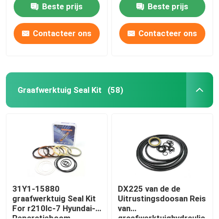
Rubber For Sb 81
PTFE voor DMB 140
Beste prijs
Beste prijs
Contacteer ons
Contacteer ons
Graafwerktuig Seal Kit
(58)
Huis
Producten
31Y1-15880
DX225 van de de
graafwerktuig Seal Kit
Uitrustingsdoosan Reis
For r210lc-7 Hyundai-
van
Video's
Reparatieboom
graafwerktuighydraulic